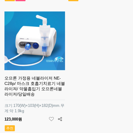
오므론 가정용 네블라이저 NE-
C28p/ 마스크 호흡기치료기 네블
라이져/ 약물흡입기 오므론네블
라이저/당일배송
크기:170(W)×103(H)×182(D)mm.무
게:약 1.9kg
123,000원
추천