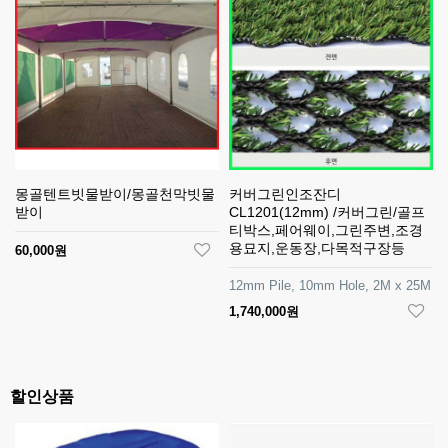
몽골텐트빗물받이/몽골천막빗물
커버그린인조잔디
받이
CL1201(12mm) /커버그린/골프
티박스,페어웨이,그린주변,조경
용묘지,운동장,다목적구장등
60,000원
12mm Pile, 10mm Hole, 2M x 25M
1,740,000원
할인상품