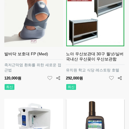
발바닥 보호대 FP (Med)
노아 우산보관대 30구 월넛/실버
국내산 우산꽂이 우산보관함
족저근막염 환화를 위한 새로운 접
근법
유치원 학교 식당 레스토랑 호텔
120,000원
292,000원
최신
최신