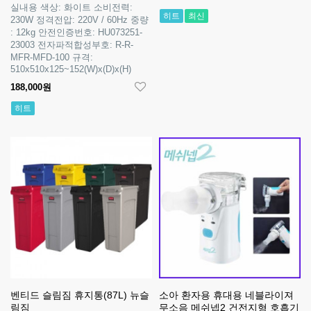
실내용 색상: 화이트 소비전력:
히트
최신
230W 정격전압: 220V / 60Hz 중량
: 12kg 안전인증번호: HU073251-
23003 전자파적합성부호: R-R-
MFR-MFD-100 규격:
510x510x125~152(W)x(D)x(H)
188,000원
히트
벤티드 슬림짐 휴지통(87L) 뉴슬
소아 환자용 휴대용 네블라이져
림짐
무소음 메쉬넵2 건전지형 호흡기