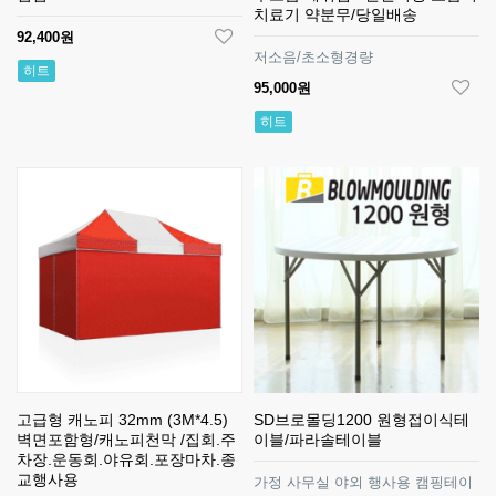
치료기 약분무/당일배송
92,400원
저소음/초소형경량
히트
95,000원
히트
고급형 캐노피 32mm (3M*4.5)
SD브로몰딩1200 원형접이식테
벽면포함형/캐노피천막 /집회.주
이블/파라솔테이블
차장.운동회.야유회.포장마차.종
교행사용
가정 사무실 야외 행사용 캠핑테이