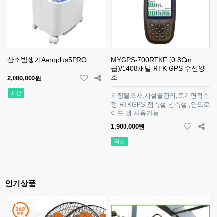
산소발생기Aeroplus5PRO
MYGPS-700RTKF (0.8Cm
급)/1408채널 RTK GPS 수신양
호
2,000,000원
최신
지장물조사,시설물관리,토지면적측
정 RTKGPS 점측설 선측설 ,안드로
이드 앱 사용가능
1,900,000원
최신
인기상품