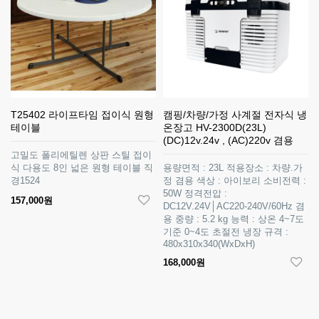
T25402 라이프타임 접이식 원형
캠핑/차량/가정 사계절 전자식 냉
테이블
온장고 HV-2300D(23L)
(DC)12v.24v , (AC)220v 겸용
고밀도 폴리에틸렌 상판 스틸 접이
식 다용도 8인 넓은 원형 테이블 직
용량면적 : 23L 적용장소 : 차량.가
경1524
정 겸용 색상 : 아이보리 소비전력 :
50W 정격전압 :
157,000원
DC12V.24V│AC220-240V/60Hz 겸
용 중량 : 5.2 kg 능력 : 상온 4~7도
기준 0~4도 초절전 냉장 규격 :
480x310x340(WxDxH)
168,000원