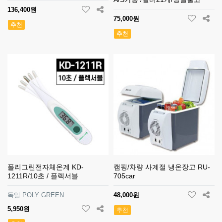
136,400원
75,000원
추천
추천
폴리그린전자체온계 KD-
캠핑/차량 사계절 냉온장고 RU-
1211R/10초 / 플렉서블
705car
독일 POLY GREEN
48,000원
5,950원
추천