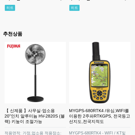
히트
히트
추천상품
【 신제품 】사무실·업소용
MYGPS-680RTK4 /유심,WIFI를
20"인치 알루미늄 HV-2820S (블
이용한 2주파RTKGPS, 전국등고
랙) 키높이 조절가능
선지도,전국지적도
적용면적: 가정,업소용 적용장소:
MYGPS-680RTK4 - WIFI / KT및