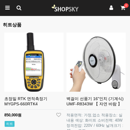
0
히트상품
초정밀 RTK 면적측정기
벽걸이 선풍기 16"인치 (기계식)
MYGPS-660RTK4
UMF-R8343W 【 자연 바람 】
850,000원
적용면적: 가정,업소 적용장소: 실
내용 색상: 화이트 소비전력: 40W
히트
정격전압: 220V / 60Hz 날개크기 :