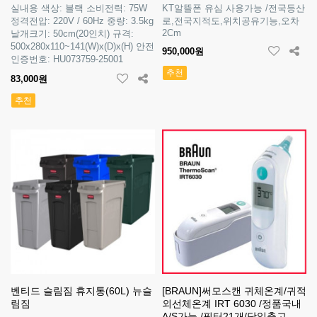
실내용 색상: 블랙 소비전력: 75W
KT알뜰폰 유심 사용가능 /전국등산
정격전압: 220V / 60Hz 중량: 3.5kg
로,전국지적도,위치공유기능,오차
2Cm
날개크기: 50cm(20인치) 규격:
500x280x110~141(W)x(D)x(H) 안전
950,000원
인증번호: HU073759-25001
추천
83,000원
추천
벤티드 슬림짐 휴지통(60L) 뉴슬
[BRAUN]써모스캔 귀체온계/귀적
림짐
외선체온계 IRT 6030 /정품국내
A/S가능 /필터21개/당일출고