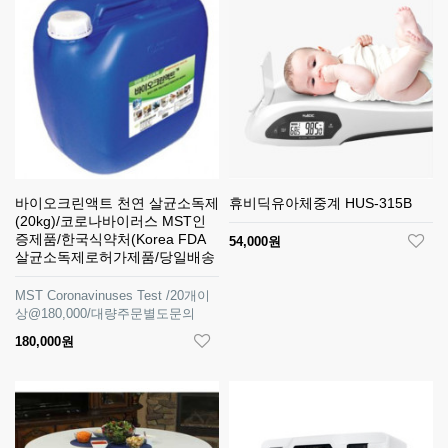
바이오크린액트 천연 살균소독제
휴비딕유아체중계 HUS-315B
(20kg)/코로나바이러스 MST인
증제품/한국식약처(Korea FDA
54,000원
살균소독제로허가제품/당일배송
MST Coronavinuses Test /20개이
상@180,000/대량주문별도문의
180,000원