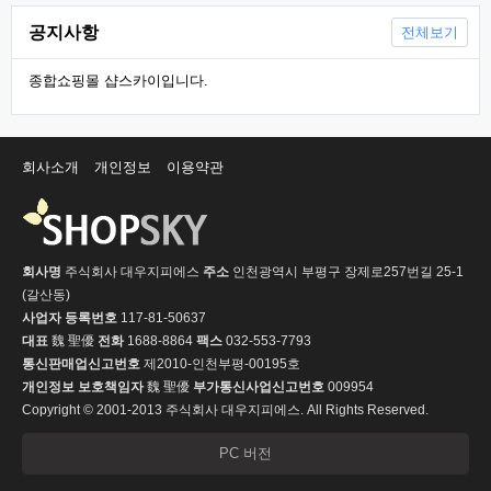
공지사항
전체보기
종합쇼핑몰 샵스카이입니다.
회사소개
개인정보
이용약관
회사명
주식회사 대우지피에스
주소
인천광역시 부평구 장제로257번길 25-1
(갈산동)
사업자 등록번호
117-81-50637
대표
魏 聖優
전화
1688-8864
팩스
032-553-7793
통신판매업신고번호
제2010-인천부평-00195호
개인정보 보호책임자
魏 聖優
부가통신사업신고번호
009954
Copyright © 2001-2013 주식회사 대우지피에스. All Rights Reserved.
PC 버전