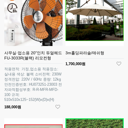
사무실·업소용 20"인치 듀얼헤드
3m홀딩파라솔/매쉬형
FU-3033R(블랙) 리모컨형
1,700,000원
적용면적: 가정,업소용 적용장소:
실내용 색상: 블랙 소비전력: 230W
정격전압: 220V / 60Hz 중량: 12kg
안전인증번호: HU073251-23003 전
자파적합성부호: R-R-MFR-MFD-
100 규격:
510x510x125~152(W)x(D)x(H)
188,000원