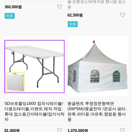
블,친환경소재/레져용.행사용.업소
360,000원
용
62,500원
히트
히트
SD브로몰딩1800 접의식테이블/
몽골텐트 투명창문형벽면
다용도테이블,이벤트.레져.작업.
(5M*5M)/몽골천막 /관공서.쉼터.
휴대.업소용간이테이블/접이식탁
판촉.파티용.야유회.캠핑용.행사
자
용
81,000원
1,070,000원