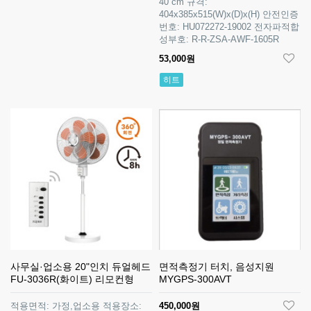
40 cm 규격:
404x385x515(W)x(D)x(H) 안전인증
번호: HU072272-19002 전자파적합
성부호: R-R-ZSA-AWF-1605R
53,000원
히트
사무실·업소용 20"인치 듀얼헤드
면적측정기 터치, 음성지원
FU-3036R(화이트) 리모컨형
MYGPS-300AVT
적용면적: 가정,업소용 적용장소:
450,000원