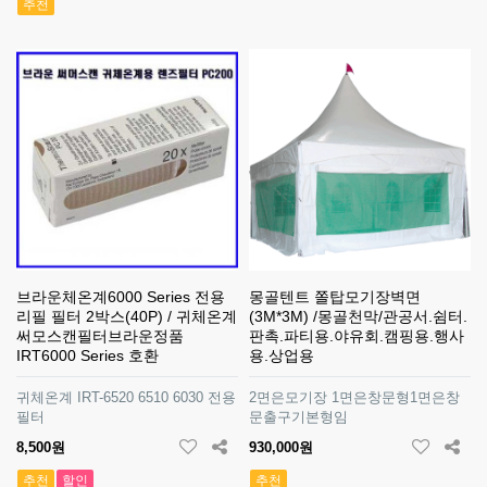
추천
브라운체온계6000 Series 전용
몽골텐트 쫄탑모기장벽면
리필 필터 2박스(40P) / 귀체온계
(3M*3M) /몽골천막/관공서.쉼터.
써모스캔필터브라운정품
판촉.파티용.야유회.캠핑용.행사
IRT6000 Series 호환
용.상업용
귀체온계 IRT-6520 6510 6030 전용
2면은모기장 1면은창문형1면은창
필터
문출구기본형임
8,500원
930,000원
추천
할인
추천