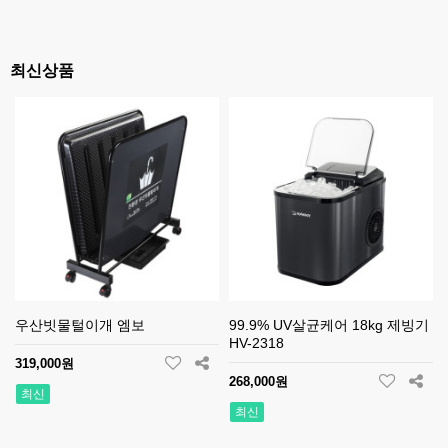
최신상품
우산빗물털이개 엠보
99.9% UV살균케어 18kg 제빙기
HV-2318
319,000원
268,000원
최신
최신