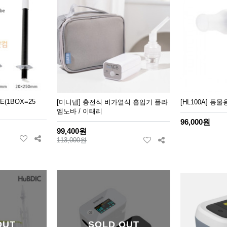
BE(1BOX=25
[미니넵] 충전식 비가열식 흡입기 플라
[HL100A] 
엠노바 / 이태리
96,000원
99,400원
113,000원
OUT
SOLD OUT