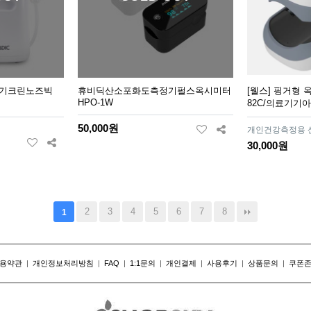
기크린노즈빅
휴비딕산소포화도측정기펄스옥시미터
[웰스] 핑거형 
HPO-1W
82C/의료기기
50,000원
개인건강측정용 
30,000원
2
3
4
5
6
7
8
1
용약관
|
개인정보처리방침
|
FAQ
|
1:1문의
|
개인결제
|
사용후기
|
상품문의
|
쿠폰