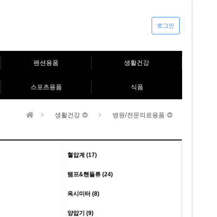
로그인
펜션용품
생활건강
스포츠용품
식품
생활건강
병원/전문의료용품
혈압계 (17)
램프&핸들류 (24)
옥시미터 (8)
양압기 (9)