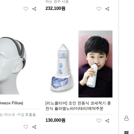
하는 경우 사용
232,100원
eze Pillow)
[리노클리어] 조인 전동식 코세척기 충
전식 플라엠노바/이태리/에약주문
는 마스크 -구강 호흡을
130,000원