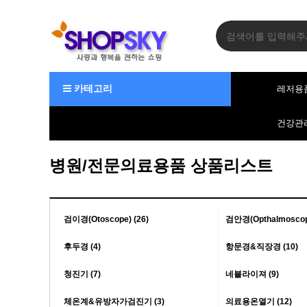
카테고리
레저용
건강관
병원/전문의료용품 상품리스트
검이경(Otoscope) (26)
검안경(Opthalmoscope
후두경 (4)
항문경&직장경 (10)
청진기 (7)
네블라이져 (9)
체온계&유방자가검진기 (3)
의료용온열기 (12)