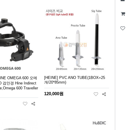
[HEINE] PVC ANO TUBE(1BOX=25
NE OMEGA 600 오메
개/20*85mm)
 검안경 Hine Indirect
,Omega 600 Traveller
120,000원