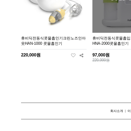
휴비딕전동식콧물흡인기크린노즈인아
휴비딕전동식콧물흡입
웃HAN-1000 콧물흡인기
HNA-2000콧물흡인기
220,000원
97,000원
220,000원
맨끝
회사소개
|
이