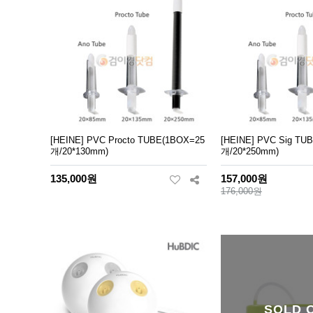
[HEINE] PVC Procto TUBE(1BOX=25
[HEINE] PVC Sig TU
개/20*130mm)
개/20*250mm)
135,000원
157,000원
176,000원
SOLD 