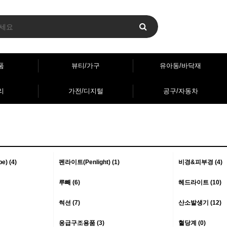
품
뷰티/가구
유아동/바닥재
리
가전/디지털
공구/자동차
) (4)
펜라이트(Penlight) (1)
비경&피부경 (4)
루빼 (6)
헤드라이트 (10)
썩션 (7)
산소발생기 (12)
응급구조용품 (3)
혈당계 (0)