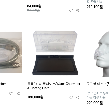
한 호흡 제공
84,000원
210,100원
99,000원
efam
물통/ 히팅 플레이트/Water Chanmber
콧구멍 마스크(Bre
& Heating Plate
-콧구멍에 착용하
180,000원
하는 경우 사용
229,000원