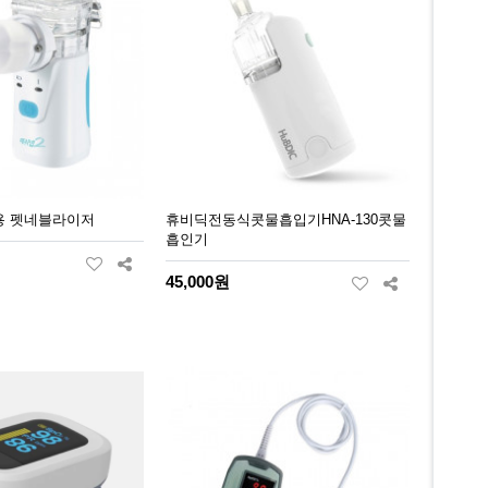
동물용 펫네블라이저
휴비딕전동식콧물흡입기HNA-130콧물
흡인기
45,000원