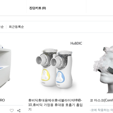
진단키트 (0)
은순
최근등록순
PRO
휴비딕휴대용메쉬휴네블라이저HNB-
코 마스크(Comfor
10,휴비딕 가정용 휴대용 호흡기 흡입
기
-코에 착용하는 마