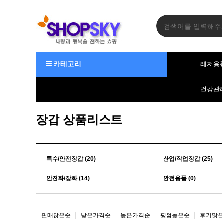
카테고리
레저용
건강관
장갑 상품리스트
특수/안전장갑 (20)
산업/작업장갑 (25)
안전화/장화 (14)
안전용품 (0)
판매많은순
낮은가격순
높은가격순
평점높은순
후기많