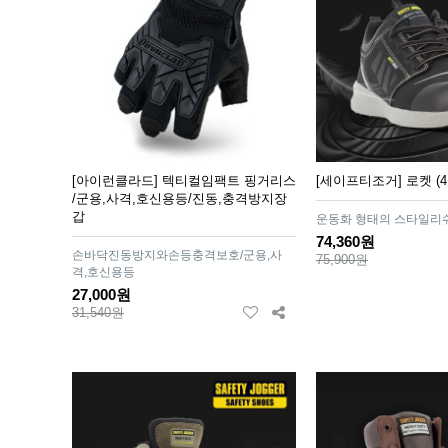
[아이런클라드] 텍티컬임팩트 핑거리스
[세이프티조거] 로켓 (
/군용,사격,호신용등/진동,충격방지장
갑
운동화 형태의 스타일리쉬
74,360원
손바닥진동방지와손등충격보호/군용,사
75,900원
격,호신용등
27,000원
31,540원