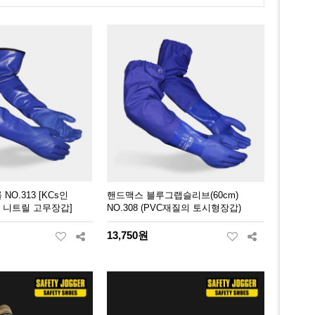
O.313 [KCs인
핸드맥스 블루그랩슬리브(60cm)
학 니트릴 고무장갑]
NO.308 (PVC재질의 토시형장갑)
13,750원