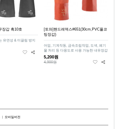
무장갑 흑10호
[토와]핸드레덱스#651(30cm,PVC풀코
팅장갑)
 유연성 & 미끌림 방지
어업, 기계작동, 금속조립작업, 도색, 폐기
물 처리 등 다용도로 사용 가능한 내유장갑
5,200원
4,900원
존
|
모바일버전