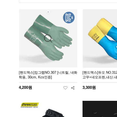
[핸드맥스]킹그랩NO.307 [니트릴, 내화
[핸드맥스]듀오 NO.31
학용, 30cm, Kcs인증]
고무+네오프렌,내산.내
4,200원
3,300원