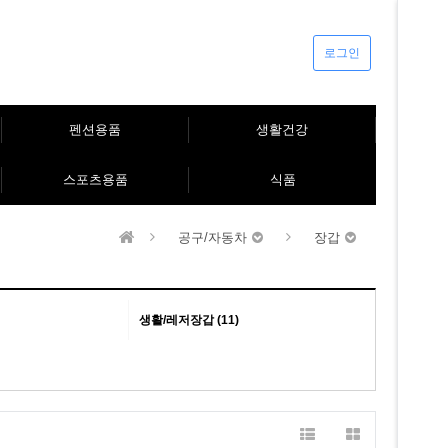
로그인
펜션용품
생활건강
스포츠용품
식품
공구/자동차
장갑
생활/레저장갑 (11)