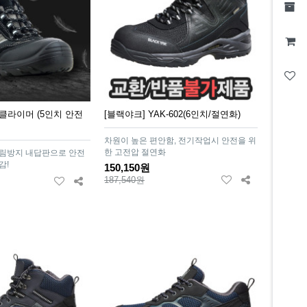
클라이머 (5인치 안전
[블랙야크] YAK-602(6인치/절연화)
차원이 높은 편안함, 전기작업시 안전을 위
한 고전압 절연화
뚫림방지 내답판으로 안전
감!
150,150원
187,540원