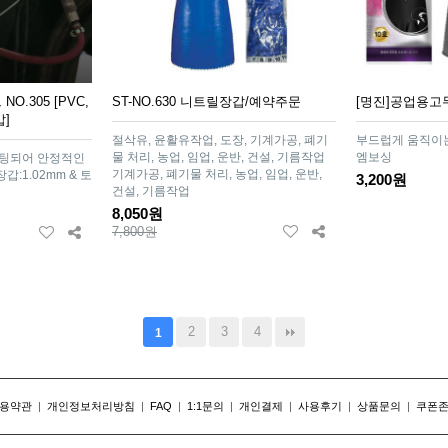
.305 [PVC,
ST-NO.630 니트릴장갑/예약주문
[명진]공업용고
]
절삭유, 윤활유작업, 도장, 기계가공, 폐기
부드럽게 움직이는
물 처리, 농업, 임업, 운반, 건설, 기름작업
엠보싱
팅되어 안정적인
기계가공, 폐기물 처리, 농업, 임업, 운반,
갑:1.02mm & 토
3,200원
건설, 기름작업
8,050원
7,800원
2
3
4
1
용약관
|
개인정보처리방침
|
FAQ
|
1:1문의
|
개인결제
|
사용후기
|
상품문의
|
쿠폰