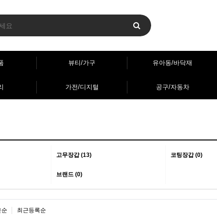
품
뷰티/가구
유아동/바닥재
리
가전/디지털
공구/자동차
고무장갑 (13)
코팅장갑 (0)
브랜드 (0)
은순
최근등록순