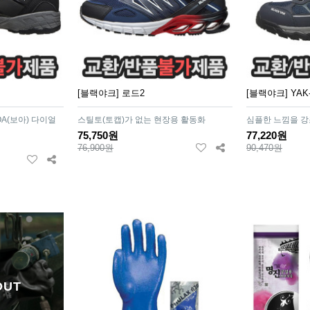
[블랙야크] 로드2
[블랙야크] YAK-
A(보아) 다이얼
스틸토(토캡)가 없는 현장용 활동화
심플한 느낌을 강
75,750원
77,220원
76,900원
90,470원
OUT