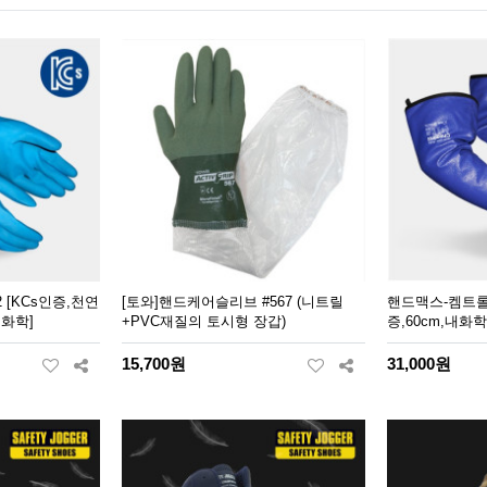
2 [KCs인증,천연
[토와]핸드케어슬리브 #567 (니트릴
핸드맥스-켐트롤 N
화학]
+PVC재질의 토시형 장갑)
증,60cm,내화
15,700원
31,000원