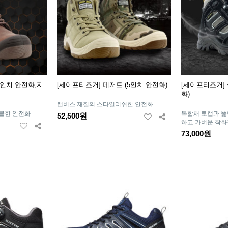
6인치 안전화,지
[세이프티조거] 데저트 (5인치 안전화)
[세이프티조거] 
화)
캔버스 재질의 스타일리쉬한 안전화
블한 안전화
복합채 토캡과 
52,500원
하고 가벼운 착화
73,000원