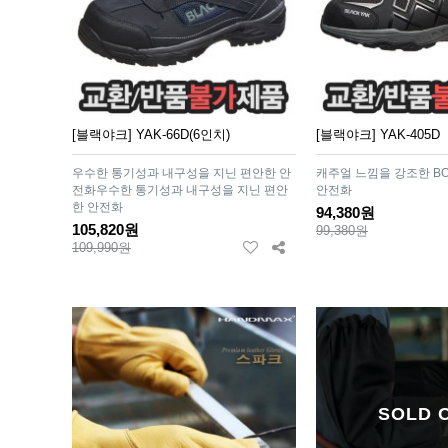
[블랙야크] YAK-66D(6인치)
[블랙야크] YAK-405D
우수한 통기성과 내구성을 지닌 편안한 안
캐주얼 느낌을 강조한 BO
전화우수한 통기성과 내구성을 지닌 편안
안전화
한 안전화
94,380원
105,820원
99,380원
109,990원
SOLD 