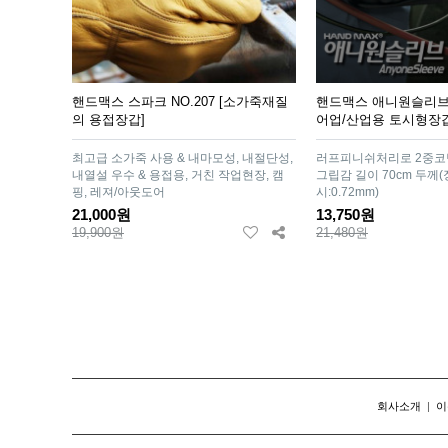
핸드맥스 스파크 NO.207 [소가죽재질
핸드맥스 애니원슬리브 NO
의 용접장갑]
어업/산업용 토시형장갑
최고급 소가죽 사용 & 내마모성, 내절단성,
러프피니쉬처리로 2중코
내열설 우수 & 용접용, 거친 작업현장, 캠
그립감 길이 70cm 두께(장
핑, 레져/아웃도어
시:0.72mm)
21,000원
13,750원
19,900원
21,480원
맨끝
회사소개
|
이