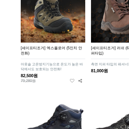
[세이프티조거] 엑스플로어 (5인치 안
[세이프티조거] 러쉬 (
전화)
퍼타입)
아옷솔 고온방지기능으로 온도가 높은 바
측면 지퍼 타입의 패셔너
닥에서도 보호되는 안전화!
81,000원
82,500원
79,280원