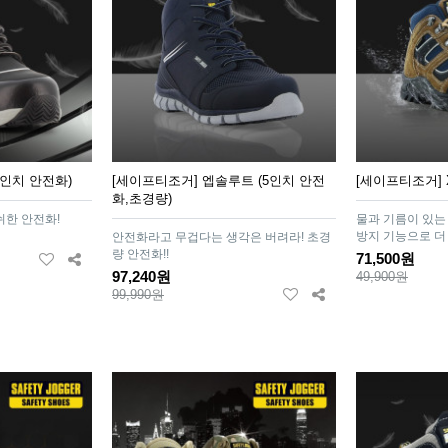
4인치 안전화)
[세이프티조거] 엡솔루트 (5인치 안전
[세이프티조거] X
화,초경량)
한 안전화!
물과 기름이 있는
방지 기능으로 더 
안전화라고 무겁다는 생각은 버려라! 초경
량 안전화!!
71,500원
97,240원
49,900원
99,990원