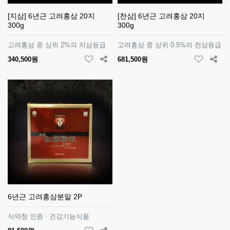
[지삼] 6년근 고려홍삼 20지
[천삼] 6년근 고려홍삼 20지
300g
300g
고려홍삼 중 상위 2%의 지삼등급
고려홍삼 중 상위 0.5%의 천삼등급
340,500원
681,500원
6년근 고려홍삼분말 2P
식약청 인증 · 건강기능식품