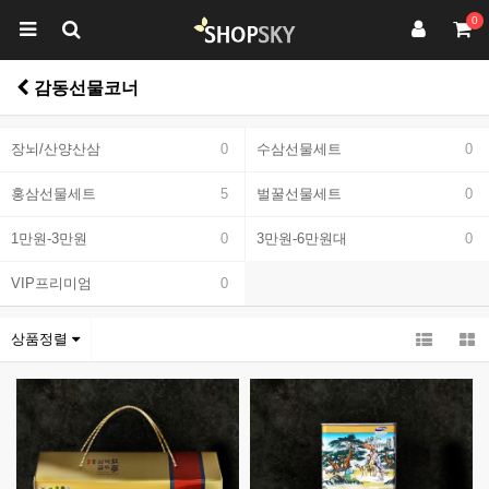
0
감동선물코너
장뇌/산양산삼
0
수삼선물세트
0
홍삼선물세트
5
벌꿀선물세트
0
1만원-3만원
0
3만원-6만원대
0
VIP프리미엄
0
상품정렬