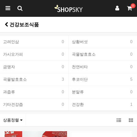
0
건강보조식품
고려인삼
0
상황버섯
0
가시오가피
0
곡물발효효소
0
금앵자
0
천연비타
0
곡물발효효소
3
후코이단
5
과즙류
0
분말류
0
기타건강즙
0
건강환
1
상품정렬