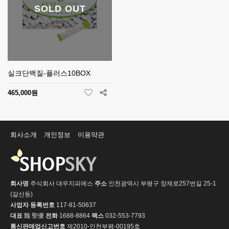
SOLD OUT
실크단백질-플러스10BOX
465,000원
회사소개
개인정보
이용약관
회사명
주식회사 대우지피에스
주소
인천광역시 부평구 장제로257번길 25-1
(갈산동)
사업자 등록번호
117-81-50637
대표
魏 聖優
전화
1688-8864
팩스
032-553-7793
통신판매업신고번호
제2010-인천부평-00195호