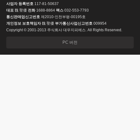
사업자 등록번호
117-81-50637
대표
魏 聖優
전화
1688-8864
팩스
032-553-7793
통신판매업신고번호
제2010-인천부평-00195호
개인정보 보호책임자
魏 聖優
부가통신사업신고번호
009954
Copyright © 2001-2013 주식회사 대우지피에스. All Rights Reserved.
PC 버전