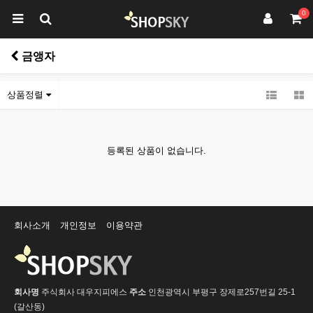
0
금앵자
상품정렬
등록된 상품이 없습니다.
회사소개
개인정보
이용약관
회사명
주식회사 대우지피에스
주소
인천광역시 부평구 장제로257번길 25-1
(갈산동)