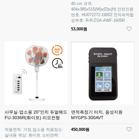
40 cm 규격:
404x385x515(W)x(D)x(H) 안전인증
번호: HU072272-19002 전자파적합
성부호: R-R-ZSA-AWF-1605R
53,000원
사무실·업소용 20"인치 듀얼헤드
면적측정기 터치, 음성지원
FU-3036R(화이트) 리모컨형
MYGPS-300AVT
적용면적: 가정,업소용 적용장소:
450,000원
실내용 색상: 화이트 소비전력: