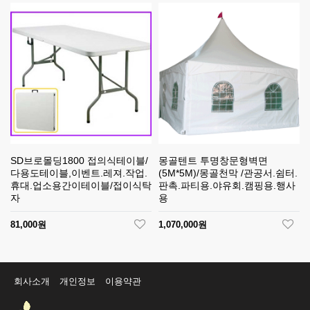
SD브로몰딩1800 접의식테이블/
몽골텐트 투명창문형벽면
다용도테이블,이벤트.레져.작업.
(5M*5M)/몽골천막 /관공서.쉼터.
휴대.업소용간이테이블/접이식탁
판촉.파티용.야유회.캠핑용.행사
자
용
81,000원
1,070,000원
회사소개
개인정보
이용약관