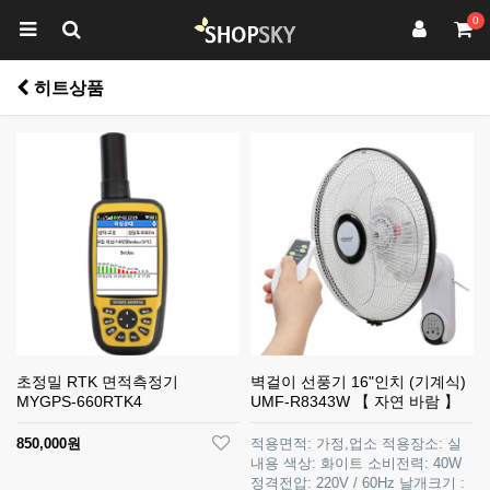
0
히트상품
초정밀 RTK 면적측정기
벽걸이 선풍기 16"인치 (기계식)
MYGPS-660RTK4
UMF-R8343W 【 자연 바람 】
850,000원
적용면적: 가정,업소 적용장소: 실
내용 색상: 화이트 소비전력: 40W
정격전압: 220V / 60Hz 날개크기 :