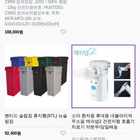
230W 정격전압: 220V / 60Hz 중량
: 12kg 안전인증번호: HU073251-
23003 전자파적합성부호: R-R-
MFR-MFD-100 규격:
510x510x125~152(W)x(D)x(H)
188,000원
벤티드 슬림짐 휴지통(87L) 뉴슬
소아 환자용 휴대용 네블라이져
림짐
무소음 메쉬넵2 건전지형 호흡기
치료기 약분무/당일배송
92,400원
저소음/초소형경량