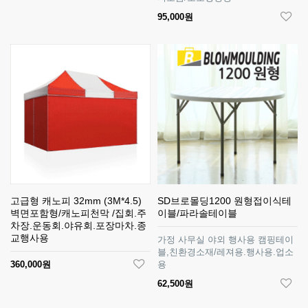
95,000원
고급형 캐노피 32mm (3M*4.5)
SD브로몰딩1200 원형접이식테
벽면포함형/캐노피천막 /집회.주
이블/파라솔테이블
차장.운동회.야유회.포장마차.종
교행사용
가정 사무실 야외 행사용 캠핑테이
블,친환경소재/레져용.행사용.업소
360,000원
용
62,500원