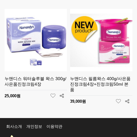
누맨디스 워터솔루블 왁스 300g/
누맨디스 필름왁스 400g/사은품
사은품진정크림4장
진정크림4장+진정크림50ml 본
품
25,000원
39,000원
회사소개
개인정보
이용약관