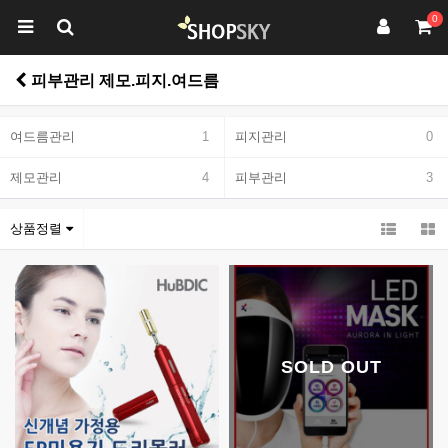
0
피부관리 제모.피지.여드름
여드름관리
1
피지관리
0
제모관리
4
피부관리
3
상품정렬
SOLD OUT