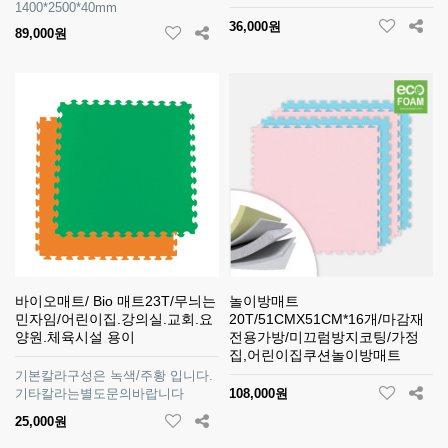
1400*2500*40mm
36,000원
89,000원
바이오매트/ Bio 매트23T/무늬는
놀이방매트
민자임/어린이집.강의실.교회.요
20T/51CMX51CM*16개/마감재
양원.체육시설 용이
전용가방/미끄럼방지코팅/가정
집,어린이집쿠션놀이방매트
기본칼라구성은 녹색/주황 입니다.
기타칼라는별도문의바랍니다
108,000원
25,000원