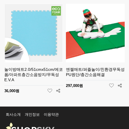
놀이방매트2.0/51cmx51cm/에코
엔젤매트/퍼즐놀이/친환경무독성
폼/아파트층간소음방지/무독성
PU원단/층간소음해결
E.V.A
297,000원
36,000원
회사소개
개인정보
이용약관