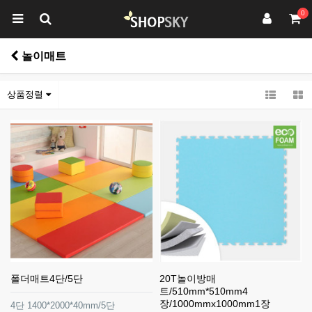
0
놀이매트
상품정렬
폴더매트4단/5단
20T놀이방매
트/510mm*510mm4
장/1000mmx1000mm1장
4단 1400*2000*40mm/5단