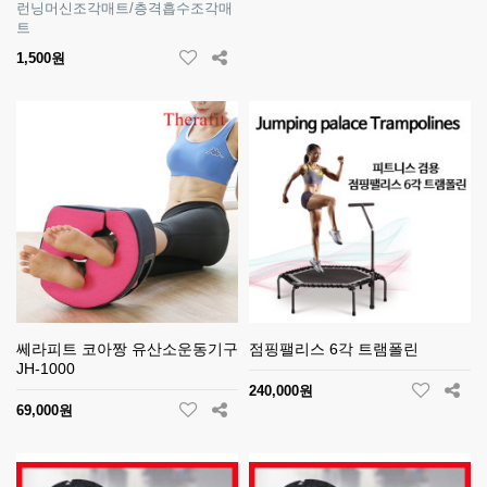
런닝머신조각매트/층격흡수조각매
트
1,500원
쎄라피트 코아짱 유산소운동기구
점핑팰리스 6각 트램폴린
JH-1000
240,000원
69,000원