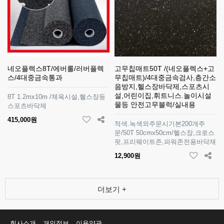
네오플렉스8T/에버롤/러버플렉
고무칩매트50T /(네오플렉스+고
스/4대중금속통과
무칩매트)/4대중금속검사,층간소
음방지,헬스장바닥제,스포츠시
설,어린이집,휘트니스.놀이시설
8T 1.2mx10m /체육시설,헬스장등
물등 안전고무블럭/실내용
스포츠바닥제
415,000원
적색.녹색외주문시기본200개주
문/50T 50cmx50cm/헬스장,크로스
핏,프리웨이트존,파워존전용바닥재
12,900원
더보기 +
회사소개
개인정보
이용약관