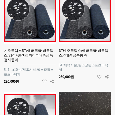
네오플렉스5T/에버롤/러버플렉
6T네오플렉스/에버롤/러버플렉
스/검정+흰색점박이/4대중금속
스/4대중금속통과
검사통과
6T/체육시설,헬스장등스포츠바닥
5t 1mx10m /체육시설,헬스장등스
제
포츠바닥제
250,000원
220,000원