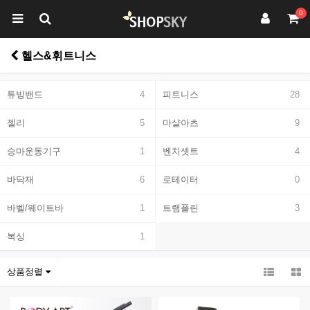
0
헬스&휘트니스
튜빙밴드
4
피트니스
28
젤리
5
마샬아츠
9
승마운동기구
1
벤치셋트
4
바닥재
6
로테이터
0
바벨/웨이트바
1
트램폴린
3
복싱
1
상품정렬