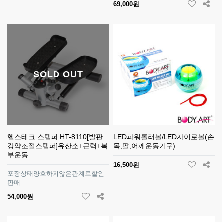
69,000원
SOLD OUT
헬스테크 스텝퍼 HT-8110[발판
LED파워롤러볼/LED자이로볼(손
강약조절스텝퍼]유산소+근력+복
목,팔,어께운동기구)
부운동
16,500원
포장상태양호하지않은관계로할인
판매
54,000원