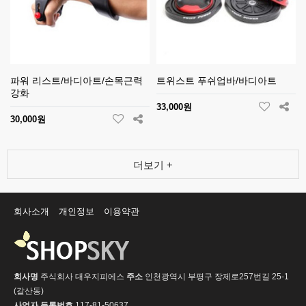
파워 리스트/바디아트/손목근력
트위스트 푸쉬업바/바디아트
강화
33,000원
30,000원
더보기 +
회사소개
개인정보
이용약관
회사명
주식회사 대우지피에스
주소
인천광역시 부평구 장제로257번길 25-1
(갈산동)
사업자 등록번호
117-81-50637