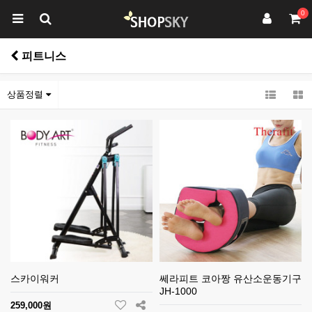
0
피트니스
상품정렬
스카이워커
쎄라피트 코아짱 유산소운동기구
JH-1000
259,000원