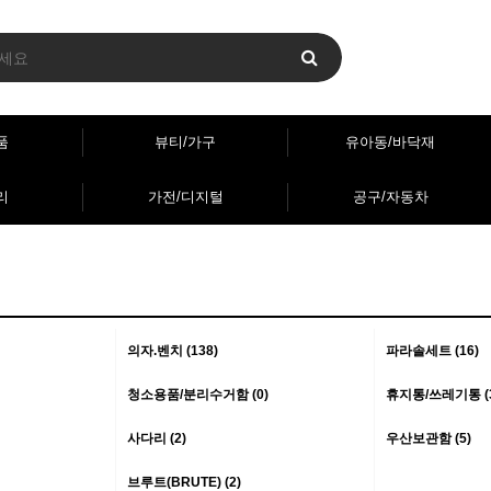
품
뷰티/가구
유아동/바닥재
리
가전/디지털
공구/자동차
의자.벤치 (138)
파라솔세트 (16)
청소용품/분리수거함 (0)
휴지통/쓰레기통 (3
사다리 (2)
우산보관함 (5)
브루트(BRUTE) (2)