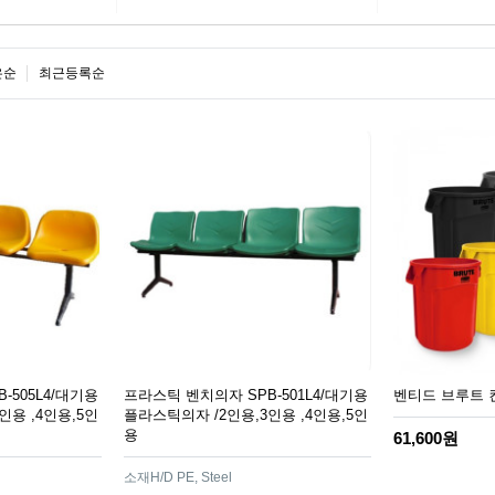
은순
최근등록순
-505L4/대기용
프라스틱 벤치의자 SPB-501L4/대기용
벤티드 브루트 컨테
인용 ,4인용,5인
플라스틱의자 /2인용,3인용 ,4인용,5인
용
61,600원
소재H/D PE, Steel