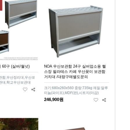
60구 (실버/월넛)
NOA 우산보관함 24구 실버업소용 헬
스장 필라테스 카페 우산꽂이 보관함
거치대 /대량구매별도문의
관함,우산정리대,우산포
관대,학교우산보관대
크기:680x260x560 중랑:735kg 재질:알루
미늄(파이프),MDF(판),시트지(마감)
246,900원