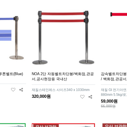
투톤벨트(Blue)
NOA 2단 자동벨트차단봉/백화점,관공
감속벨트차단봉 
서,공사현장용 국내산
/ 백화점,관공
재질스테인레스 사이즈340 x 1030mm
재질 GI 전기아연도
880mm 5.5k
320,000원
59,000원
66,000원