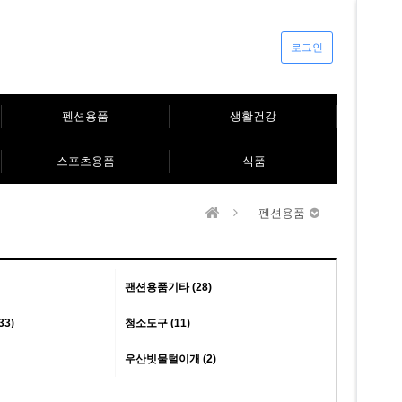
로그인
펜션용품
생활건강
스포츠용품
식품
펜션용품
팬션용품기타 (28)
3)
청소도구 (11)
우산빗물털이개 (2)