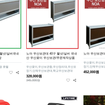
 월넛/실버국내
노아 우산보관대 40구 월넛/실버 국내
노아 우산보관대 
함
산 우산꽂이 우산보관/주문제작상품
우산꽂이,우산보
장기,단체우산보
랑 호텔
우산꽂이,우산보관함,우산정리대,우산포
장기,단체우산보관대,학교우산보관대
452,000원
328,000원
345,000원