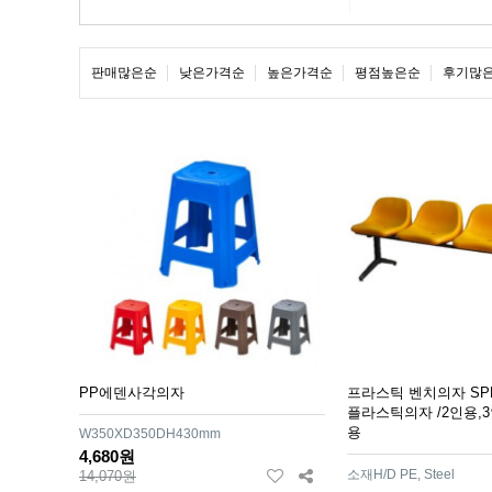
판매많은순
낮은가격순
높은가격순
평점높은순
후기많
PP에덴사각의자
프라스틱 벤치의자 SPB
플라스틱의자 /2인용,3
용
W350XD350DH430mm
4,680원
소재H/D PE, Steel
14,070원