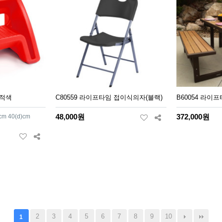
/적색
C80559 라이프타임 접이식의자(블랙)
B60054 라이
48,000원
372,000원
cm 40(d)cm
2
3
4
5
6
7
8
9
10
1