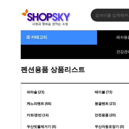
카테고리
레저용
건강관
펜션용품 상품리스트
파라솔 (23)
테이블 (73)
케노피텐트 (68)
몽골텐트 (23)
카트/운반 (14)
안전용품 (20)
우산빗물제거기 (0)
우산자동포장기 (0)