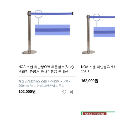
NOA 스텐 차단봉O/H 투톤벨트(Blue)/
NOA 스텐 차단봉O/H 
1SET
백화점,관공서,공사현장용 국내산
162,000원
재질스테인레스 스틸 사이즈65X300 x
900mm /로고인쇄시안은별도문의
102,000원