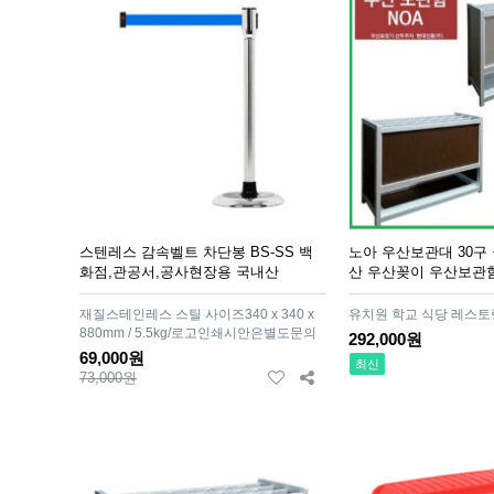
스텐레스 감속벨트 차단봉 BS-SS 백
노아 우산보관대 30구
화점,관공서,공사현장용 국내산
산 우산꽂이 우산보관
재질스테인레스 스틸 사이즈340 x 340 x
유치원 학교 식당 레스토
880mm / 5.5kg/로고인쇄시안은별도문의
292,000원
69,000원
최신
73,000원