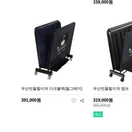
159,000원
우산빗물털이개 다크블랙(펄그레이)
우산빗물털이개 엠보
391,000원
319,000원
350,000원
최신