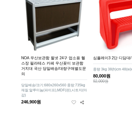
NOA 우산보관함 윌넷 24구 업소용 헬
심플레이3 2단 디딤대
스장 필라테스 카페 우산꽂이 보관함
거치대 국산 당일배송/대량구매별도문
중량 3kg 38(h)cm 48(w)
의
80,000원
92,000원
당일배송/크기:680x260x560 중랑:735kg
재질:알루미늄(파이프),MDF(판),시트지(마
감)
246,900원
다음
맨끝