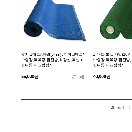
엣지 Z매트A타입(5mm) /웨이브매트/
Z-매트 롤 C 타입(10M
수영장,목욕탕,찜질방,화장실,욕실,베
수영장,목욕탕,찜질방,
란다등 미끄럼방지
란다등 미끄럼방지
55,000원
40,000원
회사소개
|
이