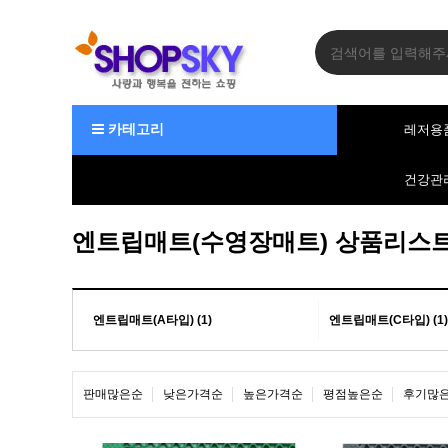
카테고리
레저용
건강관
엔트립매트(수영장매트) 상품리스
엔트립매트(A타입) (1)
엔트립매트(C타입) (1)
판매많은순
낮은가격순
높은가격순
평점높은순
후기많