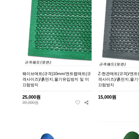
웨이브매트(규격)10mm/엔트랩매트(규
Z-현관매트(규격)/엔트
격사이즈)/흙먼지,물기유입방지 및 미
격사이즈)/흙먼지,물기
끄럼방지
끄럼방지
25,000원
15,000원
39,000원