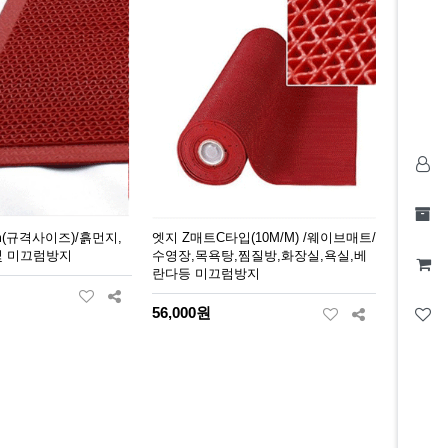
(규격사이즈)/흙먼지,
엣지 Z매트C타입(10M/M) /웨이브매트/
및 미끄럼방지
수영장,목욕탕,찜질방,화장실,욕실,베
란다등 미끄럼방지
56,000원