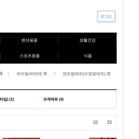
로그인
펜션용품
생활건강
스포츠용품
식품
유아동/바닥재
엔트립매트(수영장매트)
입) (1)
규격매트 (4)