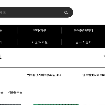
품
뷰티/가구
유아동/바닥재
리
가전/디지털
공구/자동차
트
엔트립엣지매트(A타입) (1)
엔트립엣지매트(c타
은순
최근등록순