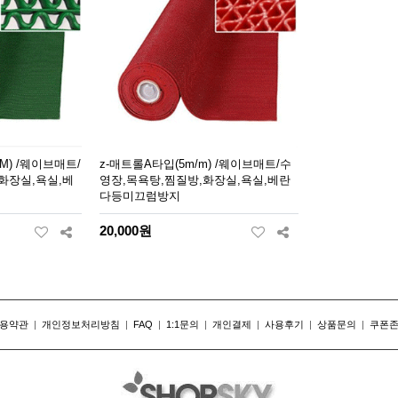
/M) /웨이브매트/
z-매트롤A타입(5m/m) /웨이브매트/수
화장실,욕실,베
영장,목욕탕,찜질방,화장실,욕실,베란
다등미끄럼방지
20,000원
용약관
|
개인정보처리방침
|
FAQ
|
1:1문의
|
개인결제
|
사용후기
|
상품문의
|
쿠폰