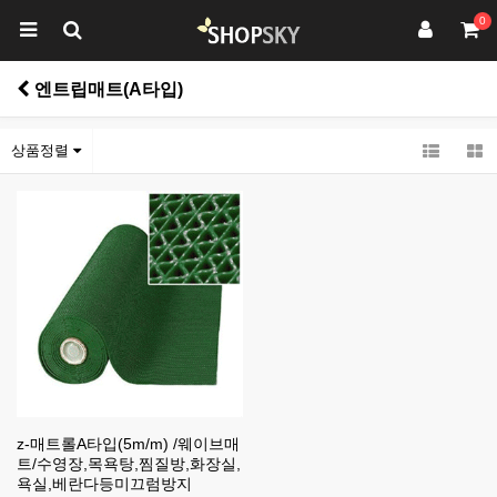
0
엔트립매트(A타입)
상품정렬
z-매트롤A타입(5m/m) /웨이브매
트/수영장,목욕탕,찜질방,화장실,
욕실,베란다등미끄럼방지