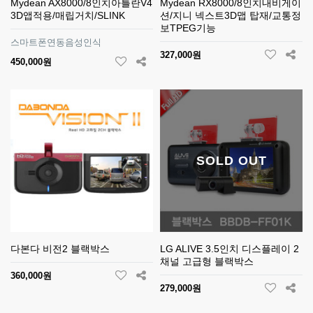
Mydean AX8000/8인치아틀란V4
Mydean RX8000/8인치내비게이
3D앱적용/매립거치/SLINK
션/지니 넥스트3D맵 탑재/교통정
보TPEG기능
스마트폰연동음성인식
327,000원
450,000원
SOLD OUT
다본다 비전2 블랙박스
LG ALIVE 3.5인치 디스플레이 2
채널 고급형 블랙박스
360,000원
279,000원