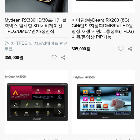
Mydean RX330HD/30프레임 블
마이딘(MyDean) RX200 (8G)
랙박스 일체형 3D 네비게이션
GiNi탑재/지상파DMB/Full HD동
TPEG/DMB/7인치/정전식
영상 재생 지원/교통정보(TPEG)
지원/동영상 PIP기능
7인치 TPEG 및 지도업데이트 평생
무료
305,000원
359,000원