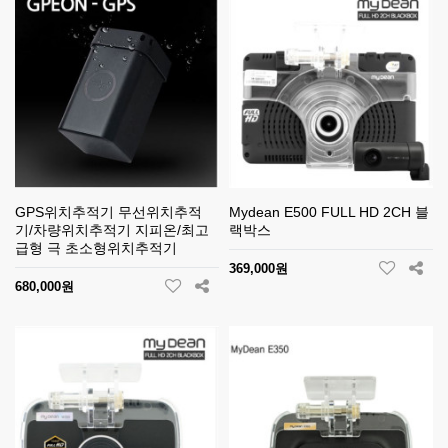
GPS위치추적기 무선위치추적
Mydean E500 FULL HD 2CH 블
기/차량위치추적기 지피온/최고
랙박스
급형 극 초소형위치추적기
369,000원
680,000원