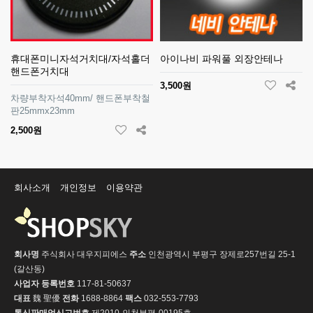
휴대폰미니자석거치대/자석홀더
아이나비 파워풀 외장안테나
핸드폰거치대
3,500원
차량부착자석40mm/ 핸드폰부착철
판25mmx23mm
2,500원
회사소개
개인정보
이용약관
회사명
주식회사 대우지피에스
주소
인천광역시 부평구 장제로257번길 25-1
(갈산동)
사업자 등록번호
117-81-50637
대표
魏 聖優
전화
1688-8864
팩스
032-553-7793