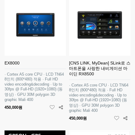
EX8000
[CNS LINK, MyDean] SLink로 스
마트폰을 사랑한 내비게이션 마
이딘 RX8500
· Cortex A5 core CPU · LCD TN64
8인치 (800*480) 적용 · Full HD
video encoding&decoding · Up to
· Cortex A5 core CPU · LCD TN64
30fps @ Full-HD (1920×1080) (동
8인치 (800*480) 적용 · Full HD
영상) · GPU 30M polygon 3D
video encoding&decoding · Up to
graphic Mali 400
30fps @ Full-HD (1920×1080) (동
영상) · GPU 30M polygon 3D
450,000원
graphic Mali 400
450,000원