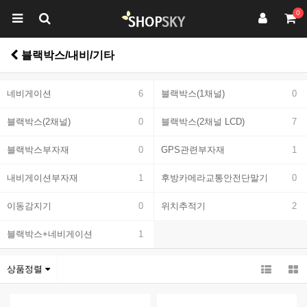
0
블랙박스/내비/기타
네비게이션
6
블랙박스(1채널)
0
블랙박스(2채널)
0
블랙박스(2채널 LCD)
7
블랙박스부자재
0
GPS관련부자재
1
내비게이션부자재
1
후방카메라교통안전단말기
0
이동감지기
0
위치추적기
2
블랙박스+네비게이션
1
상품정렬