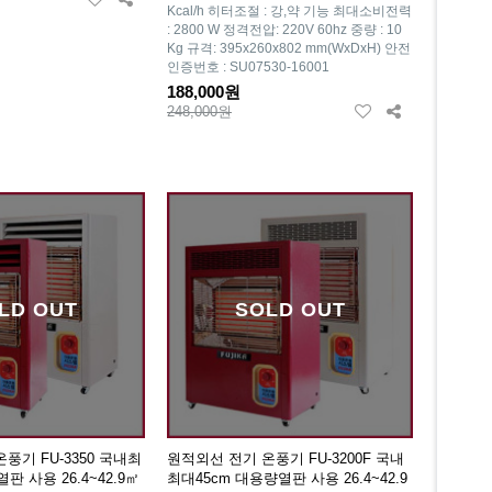
Kcal/h 히터조절 : 강,약 기능 최대소비전력
: 2800 W 정격전압: 220V 60hz 중량 : 10
Kg 규격: 395x260x802 mm(WxDxH) 안전
인증번호 : SU07530-16001
188,000원
248,000원
LD OUT
SOLD OUT
풍기 FU-3350 국내최
원적외선 전기 온풍기 FU-3200F 국내
판 사용 26.4~42.9㎡
최대45cm 대용량열판 사용 26.4~42.9