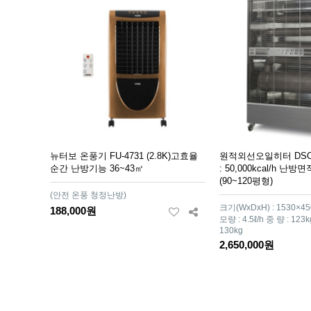
뉴터보 온풍기 FU-4731 (2.8K)고효율
원적외선오일히터 DSO-
순간 난방기능 36~43㎡
: 50,000kcal/h 난방면
(90~120평형)
(안전 온풍 청정난방)
크기(WxDxH) : 1530×
188,000원
모량 : 4.5ℓ/h 중 량 : 12
130kg
2,650,000원