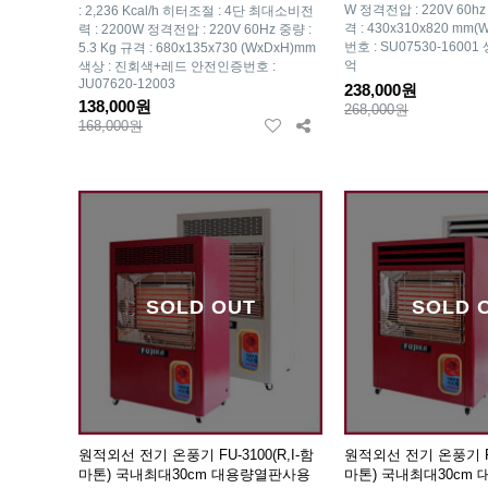
W 정격전압 : 220V 60hz 
: 2,236 Kcal/h 히터조절 : 4단 최대소비전
격 : 430x310x820 mm
력 : 2200W 정격전압 : 220V 60Hz 중량 :
번호 : SU07530-1600
5.3 Kg 규격 : 680x135x730 (WxDxH)mm
억
색상 : 진회색+레드 안전인증번호 :
JU07620-12003
238,000원
138,000원
268,000원
168,000원
SOLD OUT
SOLD 
원적외선 전기 온풍기 FU-3100(R,I-함
원적외선 전기 온풍기 FU-
마톤) 국내최대30cm 대용량열판사용
마톤) 국내최대30cm