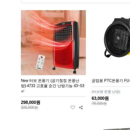
New 터보 온풍기 (공기청정 온풍난
공업용 PTC온풍기 FU-
방)-4733 고효율 순간 난방기능 43~53
㎡
(터보팬 온풍 난방)
63,000원
298,000원
78,000원
330,000원