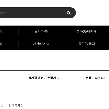
품
뷰티/가구
유아동/바닥재
리
가전/디지털
공구/자동차
공기청정 전기 온풍기 (0)
온풍난방기 (1)
은순
최근등록순