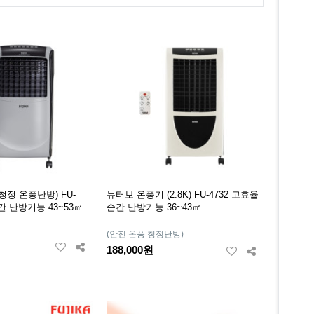
청정 온풍난방) FU-
뉴터보 온풍기 (2.8K) FU-4732 고효율
간 난방기능 43~53㎡
순간 난방기능 36~43㎡
(안전 온풍 청정난방)
188,000원