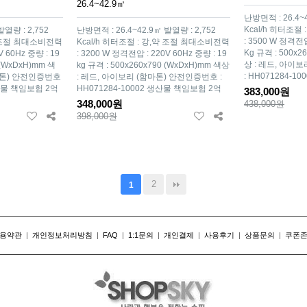
26.4~42.9㎡
난방면적 : 26.4~4
Kcal/h 히터조절
발열량 : 2,752
난방면적 : 26.4~42.9㎡ 발열량 : 2,752
: 3500 W 정격전압
,약 조절 최대소비전력
Kcal/h 히터조절 : 강,약 조절 최대소비전력
Kg 규격 : 500x2
V 60Hz 중량 : 19
: 3200 W 정격전압 : 220V 60Hz 중량 : 19
상 : 레드, 아이
 (WxDxH)mm 색
kg 규격 : 500x260x790 (WxDxH)mm 색상
: HH071284-
함마톤) 안전인증번호
: 레드, 아이보리 (함마톤) 안전인증번호 :
생산물 책임보험 2억
HH071284-10002 생산물 책임보험 2억
383,000원
348,000원
438,000원
398,000원
2
1
용약관
|
개인정보처리방침
|
FAQ
|
1:1문의
|
개인결제
|
사용후기
|
상품문의
|
쿠폰