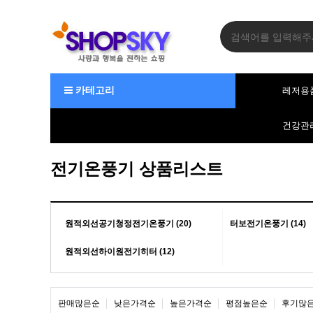
카테고리
레저용
건강관
전기온풍기 상품리스트
원적외선공기청정전기온풍기 (20)
터보전기온풍기 (14)
원적외선하이원전기히터 (12)
판매많은순
낮은가격순
높은가격순
평점높은순
후기많