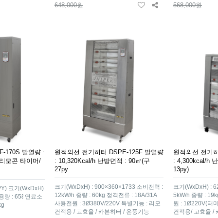
648,000원
568,000원
-170S 발열량 :
원적외선 전기히터 DSPE-125F 발열량
원적외선 전기히터
선 리모콘 타이머/
: 10,320Kcal/h 난방면적 : 90㎡(구
: 4,300kcal/h
27py
13py)
크기(WxDxH) : 900×360×1733 소비전력 :
크기(WxDxH) : 
PY) 크기(WxDxH)
12kW/h 중량 : 60kg 정격전류 : 18A/31A
5kW/h 중량 : 1
용량 : 65ℓ 연료소
사용전원 : 3Ø380V/220V 특별기능 : 리모
원 : 1Ø220V(
kg
컨적용 / 고효율 / 카본히터 / 온풍기능
컨적용/ 고효율 /