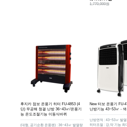
1,770,000원
후지카 점보 온풍기 히터 FU-4853 (4
New 터보 온풍기 FU-
단) 무공해 청결 난방 36~43㎡/온풍기
난방기능 43~53㎡ -
능 온도조절기능 이동식바퀴
난방면적 : 43~53㎡ 발열량 :
히터조절 : 강,약 기능 최
(대형, 공기순환 온풍팬) : 36~43㎡ 발열량