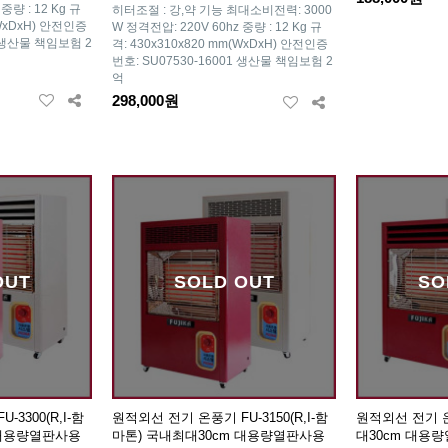
중량 : 12 Kg 규
히터조절 : 강,약 기능 최대소비전력: 3000
(WxDxH) 안전인증
W 정격전압: 220V 60hz 중량 : 12 Kg 규
1 생산물 책임보험 2
격: 430x310x820 mm(WxDxH) 안전인증
번호: SU07530-16001 생산물 책임보험 2
억
298,000원
OUT
SOLD OUT
SO
3300(R,I-함
원적외선 전기 온풍기 FU-3150(R,I-함
원적외선 전기 온
 대용량열판사용
마톤) 국내최대30cm 대용량열판사용
대30cm 대용량열