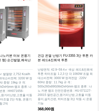
년형]나노카본 터보 온풍기
건강 온열 난방기 FU-3355 3단 투톤 카
모컨 형) 순간발열,쾌속난
본 레드&진회색 투톤
난방면적: 42.9~59.4㎡ 색상: 레드&진회색
투톤 히터조절: 1.2,3 단 각 1060W 조절 최
 발열량: 2,752 Kcal/h
대소비전력: 3000 W 정격전압 : 220V
최대소비전력: 3200 W 정
60Hz 중량 : 11.7kg 규 격 :
z 중량: 19kg 규 격:
500x260x890(WxDxH)mm 램프 종류 : 나
(WxDxH)mm 램프 종류: 나
노 카본 램프 안전인증번호 : HU-071127-
 : HH071656-
20015 열린공간,원거리난방,고효율 이동
공간,원거리난방,고효율 이동
용이,설치간편, 히터조절 3단 작동 시 온풍
터조절 2단 작동, 온풍기
기능
험 2억
368,000원