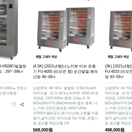
H508F/발열량
(4.5K) [2021년형]나노카본 터보 온풍
(3K) [2021
적 : 297~396㎡
기 FU-4055 (리모컨 형) 순간발열,쾌속
FU-4033 (리
난방 46~68㎡
방 43~59㎡
450×1860㎜ 연료소
난방면적: 46~68㎡ 발열량: 4,360 Kcal/h
난방면적: 43~59㎡
3kg 탱크용량 :
히터조절 : 강,약 최대소비전력: 4500 W 정
히터조절 : 강,약 
격전압: 220V 60Hz 중량: 21kg 규 격:
격전압: 220V 60H
605x260x770 (WxDxH)mm 램프 종류: 나
605x260x770 
노 카본 안전인증번호: HH071656-
노 카본 안전인증번호
15005A 열린공간,원거리난방,고효율 이동
15005A 열린
용이,설치간편, 히터조절 3단 작동, 온풍기
용이,설치간편, 히
능 생산물 책임보험 2억
능 생산물 책임보
568,000원
498,000원