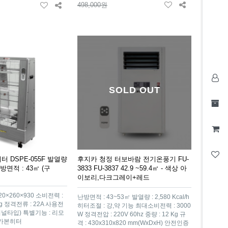
498,000원
SOLD OUT
 DSPE-055F 발열량
후지카 청정 터보바람 전기온풍기 FU-
 난방면적 : 43㎡ (구
3833 FU-3837 42.9 ~59.4㎡ - 색상 아
이보리,다크그레이+레드
620×260×930 소비전력 :
난방면적 : 43~53㎡ 발열량 : 2,580 Kcal/h
9kg 정격전류 : 22A 사용전
히터조절 : 강,약 기능 최대소비전력 : 3000
터미널타입) 특별기능 : 리모
W 정격전압 : 220V 60hz 중량 : 12 Kg 규
 카본히터
격 : 430x310x820 mm(WxDxH) 안전인증