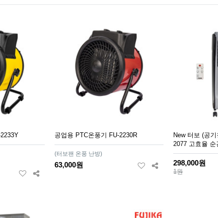
2233Y
공업용 PTC온풍기 FU-2230R
New 터보 (공기
2077 고효율 순
(터보팬 온풍 난방)
298,000원
63,000원
1원