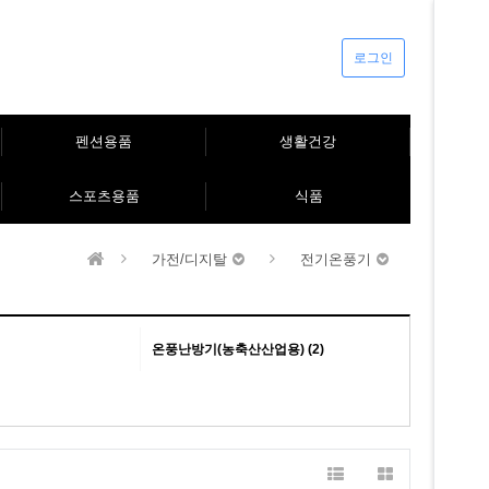
로그인
펜션용품
생활건강
스포츠용품
식품
가전/디지탈
전기온풍기
온풍난방기(농축산산업용) (2)