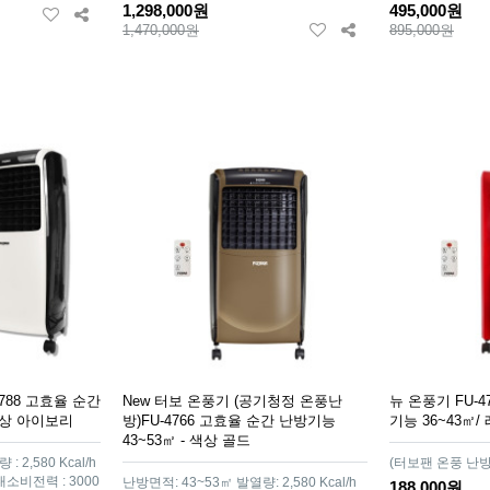
1,298,000원
495,000원
1,470,000원
895,000원
4788 고효율 순간
New 터보 온풍기 (공기청정 온풍난
뉴 온풍기 FU-
 색상 아이보리
방)FU-4766 고효율 순간 난방기능
기능 36~43㎡/
43~53㎡ - 색상 골드
 2,580 Kcal/h
(터보팬 온풍 난방
대소비전력 : 3000
난방면적: 43~53㎡ 발열량: 2,580 Kcal/h
188,000원