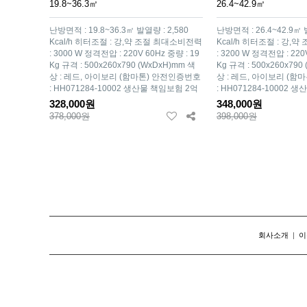
19.8~36.3㎡
26.4~42.9㎡
난방면적 : 19.8~36.3㎡ 발열량 : 2,580
난방면적 : 26.4~42.9㎡ 
Kcal/h 히터조절 : 강,약 조절 최대소비전력
Kcal/h 히터조절 : 강
: 3000 W 정격전압 : 220V 60Hz 중량 : 19
: 3200 W 정격전압 : 220
Kg 규격 : 500x260x790 (WxDxH)mm 색
Kg 규격 : 500x260x790
상 : 레드, 아이보리 (함마톤) 안전인증번호
상 : 레드, 아이보리 (
: HH071284-10002 생산물 책임보험 2억
: HH071284-10002 
328,000원
348,000원
378,000원
398,000원
맨끝
회사소개
|
이