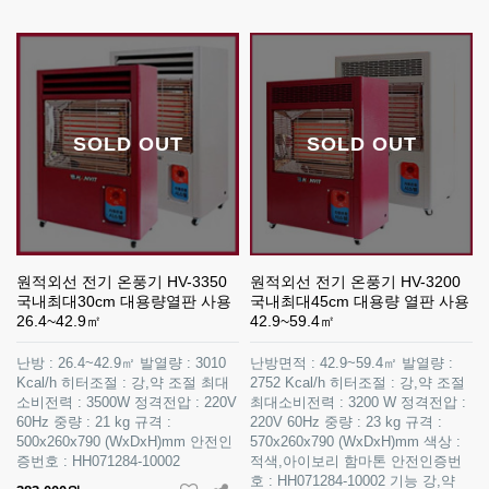
SOLD OUT
SOLD OUT
원적외선 전기 온풍기 HV-3350
원적외선 전기 온풍기 HV-3200
국내최대30cm 대용량열판 사용
국내최대45cm 대용량 열판 사용
26.4~42.9㎡
42.9~59.4㎡
난방 : 26.4~42.9㎡ 발열량 : 3010
난방면적 : 42.9~59.4㎡ 발열량 :
Kcal/h 히터조절 : 강,약 조절 최대
2752 Kcal/h 히터조절 : 강,약 조절
소비전력 : 3500W 정격전압 : 220V
최대소비전력 : 3200 W 정격전압 :
60Hz 중량 : 21 kg 규격 :
220V 60Hz 중량 : 23 kg 규격 :
500x260x790 (WxDxH)mm 안전인
570x260x790 (WxDxH)mm 색상 :
증번호 : HH071284-10002
적색,아이보리 함마톤 안전인증번
호 : HH071284-10002 기능 강,약