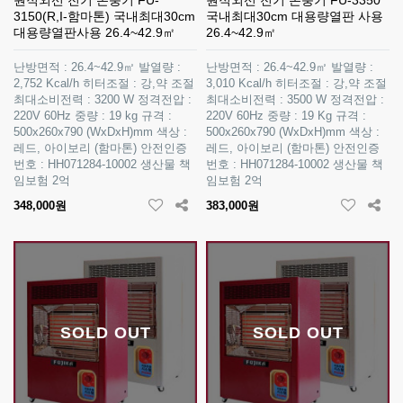
원적외선 전기 온풍기 FU-
원적외선 전기 온풍기 FU-3350
3150(R,I-함마톤) 국내최대30cm
국내최대30cm 대용량열판 사용
대용량열판사용 26.4~42.9㎡
26.4~42.9㎡
난방면적 : 26.4~42.9㎡ 발열량 :
난방면적 : 26.4~42.9㎡ 발열량 :
2,752 Kcal/h 히터조절 : 강,약 조절
3,010 Kcal/h 히터조절 : 강,약 조절
최대소비전력 : 3200 W 정격전압 :
최대소비전력 : 3500 W 정격전압 :
220V 60Hz 중량 : 19 kg 규격 :
220V 60Hz 중량 : 19 Kg 규격 :
500x260x790 (WxDxH)mm 색상 :
500x260x790 (WxDxH)mm 색상 :
레드, 아이보리 (함마톤) 안전인증
레드, 아이보리 (함마톤) 안전인증
번호 : HH071284-10002 생산물 책
번호 : HH071284-10002 생산물 책
임보험 2억
임보험 2억
348,000원
383,000원
SOLD OUT
SOLD OUT