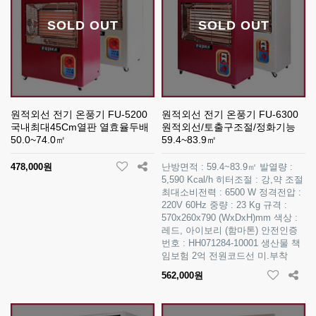
SOLD OUT
SOLD OUT
원적외선 전기 온풍기 FU-5200
원적외선 전기 온풍기 FU-6300
국내최대45Cm열판 열효율두배
원적외선/토출구조절/정화기능
50.0~74.0㎡
59.4~83.9㎡
478,000원
난방면적 : 59.4~83.9㎡ 발열량 :
5,590 Kcal/h 히터조절 : 강,약 조절
최대소비전력 : 6500 W 정격전압 :
220V 60Hz 중량 : 23 Kg 규격 :
570x260x790 (WxDxH)mm 색상 :
레드, 아이보리 (함마톤) 안전인증
번호 : HH071284-10001 생산물 책
임보험 2억 전원코드선 미.부착
562,000원