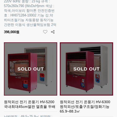
220V 60Hz 중량 : 23 kg 규격 :
570x260x790 (WxDxH)mm 색상 :
적색,아이보리 함마톤 안전인증번
호 : HH071284-10002 기능 강,약
히터조절기능 자동풍량 동작기능
간편한 이동식 생산물책임보험 2억
398,000원
SOLD OUT
SOLD OUT
원적외선 전기 온풍기 HV-5200
원적외선 전기 온풍기 HV-6300
국내최대45cm열판 열효율 두배
원적외선/토출구조절/정화기능
65.9~88.3㎡
난방면적 : 49.5~75.9㎡ 발열량 :