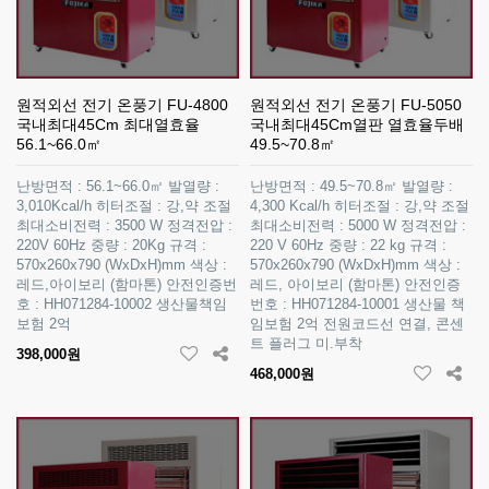
원적외선 전기 온풍기 FU-4800
원적외선 전기 온풍기 FU-5050
국내최대45Cm 최대열효율
국내최대45Cm열판 열효율두배
56.1~66.0㎡
49.5~70.8㎡
난방면적 : 56.1~66.0㎡ 발열량 :
난방면적 : 49.5~70.8㎡ 발열량 :
3,010Kcal/h 히터조절 : 강,약 조절
4,300 Kcal/h 히터조절 : 강,약 조절
최대소비전력 : 3500 W 정격전압 :
최대소비전력 : 5000 W 정격전압 :
220V 60Hz 중량 : 20Kg 규격 :
220 V 60Hz 중량 : 22 kg 규격 :
570x260x790 (WxDxH)mm 색상 :
570x260x790 (WxDxH)mm 색상 :
레드,아이보리 (함마톤) 안전인증번
레드, 아이보리 (함마톤) 안전인증
호 : HH071284-10002 생산물책임
번호 : HH071284-10001 생산물 책
보험 2억
임보험 2억 전원코드선 연결, 콘센
트 플러그 미.부착
398,000원
468,000원