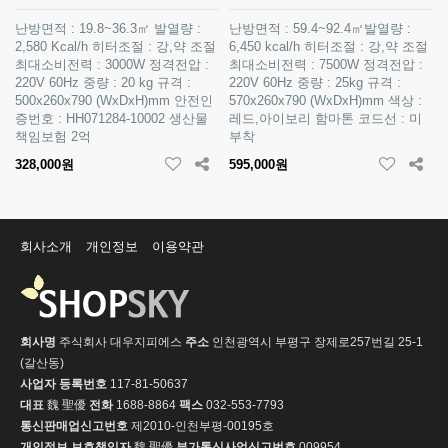
난방면적 : 19.8~36.3㎡ 발열량 :
난방면적 : 59.4~92.4㎡발열량 :
2,580 Kcal/h 히터조절 : 강,약 조절
6,450 kcal/h 히터조절 : 강,약 조절
최대소비전력 : 3000W 정격전압 :
최대소비전력 : 7500W 정격전압 :
220V 60Hz 중량 : 20 kg 규격 :
220V 60Hz 중량 : 25kg 규격 :
500x260x790 (WxDxH)mm 안전인
570x260x790 (WxDxH)mm 색상 :
증번호 : HH071284-10002 생산물
레드,아이보리 함마톤 코드선 : 미
책임보험 2억
부착
328,000원
595,000원
회사소개
개인정보
이용약관
회사명
주식회사 대우지피에스
주소
인천광역시 부평구 장제로257번길 25-1
(갈산동)
사업자 등록번호
117-81-50637
대표
魏 聖優
전화
1688-8864
팩스
032-553-7793
통신판매업신고번호
제2010-인천부평-00195호
개인정보 보호책임자
魏 聖優
부가통신사업신고번호
009954