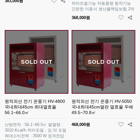
383,000원
히터조절기능 자동풍량 동작기능
간편한 이동식 생산물책임보험 2억
368,000원
SOLD OUT
SOLD OUT
원적외선 전기 온풍기 HV-4800
원적외선 전기 온풍기 HV-5050
국내최대45cm 최대열효율
국내최대45cm열판 열효율 두배
56.1~66.0㎡
49.5~70.8㎡
난방면적 : 56.1~66.0㎡ 발열량 :
468,000원
3010 Kcal/h 히터조절 : 강,약 조절
최대소비전력 : 3500 W 정격전압 :