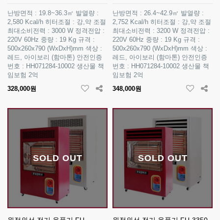
난방면적 : 19.8~36.3㎡ 발열량 :
난방면적 : 26.4~42.9㎡ 발열량 :
2,580 Kcal/h 히터조절 : 강,약 조절
2,752 Kcal/h 히터조절 : 강,약 조절
최대소비전력 : 3000 W 정격전압 :
최대소비전력 : 3200 W 정격전압 :
220V 60Hz 중량 : 19 Kg 규격 :
220V 60Hz 중량 : 19 Kg 규격 :
500x260x790 (WxDxH)mm 색상 :
500x260x790 (WxDxH)mm 색상 :
레드, 아이보리 (함마톤) 안전인증
레드, 아이보리 (함마톤) 안전인증
번호 : HH071284-10002 생산물 책
번호 : HH071284-10002 생산물 책
임보험 2억
임보험 2억
328,000원
348,000원
SOLD OUT
SOLD OUT