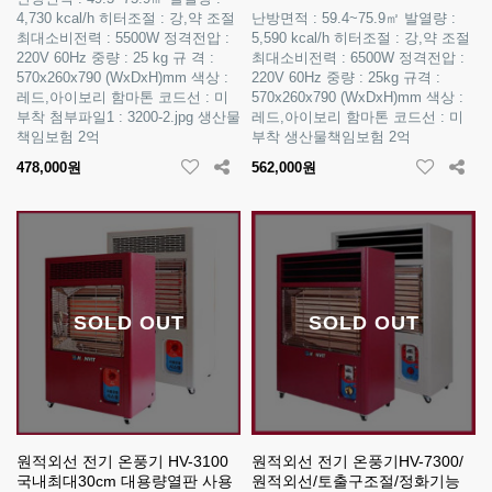
4,730 kcal/h 히터조절 : 강,약 조절
난방면적 : 59.4~75.9㎡ 발열량 :
최대소비전력 : 5500W 정격전압 :
5,590 kcal/h 히터조절 : 강,약 조절
220V 60Hz 중량 : 25 kg 규 격 :
최대소비전력 : 6500W 정격전압 :
570x260x790 (WxDxH)mm 색상 :
220V 60Hz 중량 : 25kg 규격 :
레드,아이보리 함마톤 코드선 : 미
570x260x790 (WxDxH)mm 색상 :
부착 첨부파일1 : 3200-2.jpg 생산물
레드,아이보리 함마톤 코드선 : 미
책임보험 2억
부착 생산물책임보험 2억
478,000원
562,000원
SOLD OUT
SOLD OUT
원적외선 전기 온풍기 HV-3100
원적외선 전기 온풍기HV-7300/
국내최대30cm 대용량열판 사용
원적외선/토출구조절/정화기능