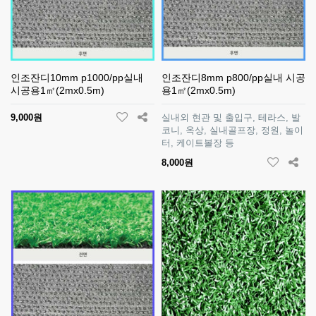
인조잔디10mm p1000/pp실내
인조잔디8mm p800/pp실내 시공
시공용1㎡(2mx0.5m)
용1㎡(2mx0.5m)
9,000원
실내외 현관 및 출입구, 테라스, 발
코니, 옥상, 실내골프장, 정원, 놀이
터, 케이트볼장 등
8,000원