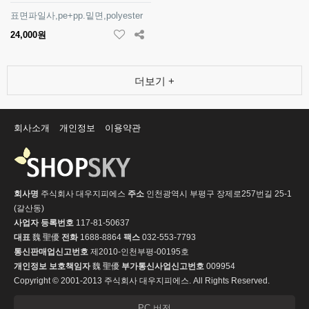
표면파일사,pe+pp.밑면,polyester
24,000원
더보기 +
회사소개
개인정보
이용약관
회사명
주식회사 대우지피에스
주소
인천광역시 부평구 장제로257번길 25-1
(갈산동)
사업자 등록번호
117-81-50637
대표
魏 聖優
전화
1688-8864
팩스
032-553-7793
통신판매업신고번호
제2010-인천부평-00195호
개인정보 보호책임자
魏 聖優
부가통신사업신고번호
009954
Copyright © 2001-2013 주식회사 대우지피에스. All Rights Reserved.
PC 버전