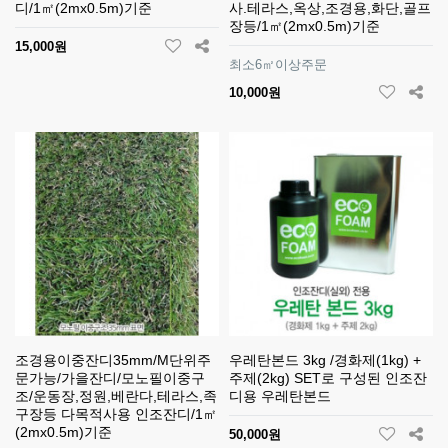
디/1㎡(2mx0.5m)기준
사.테라스,옥상,조경용,화단,골프
장등/1㎡(2mx0.5m)기준
15,000원
최소6㎡이상주문
10,000원
조경용이중잔디35mm/M단위주
우레탄본드 3kg /경화제(1kg) +
문가능/가을잔디/모노필이중구
주제(2kg) SET로 구성된 인조잔
조/운동장,정원,베란다,테라스,족
디용 우레탄본드
구장등 다목적사용 인조잔디/1㎡
(2mx0.5m)기준
50,000원