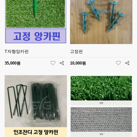
T자형앙카핀
고정핀
35,000원
10,000원