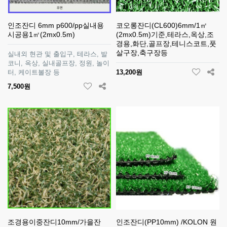
인조잔디 6mm p600/pp실내용
코오롱잔디(CL600)6mm/1㎡
시공용1㎡(2mx0.5m)
(2mx0.5m)기준,테라스,옥상,조
경용,화단,골프장,테니스코트,풋
살구장,축구장등
실내외 현관 및 출입구, 테라스, 발
코니, 옥상, 실내골프장, 정원, 놀이
터, 케이트볼장 등
13,200원
7,500원
조경용이중잔디10mm/가을잔
인조잔디(PP10mm) /KOLON 원