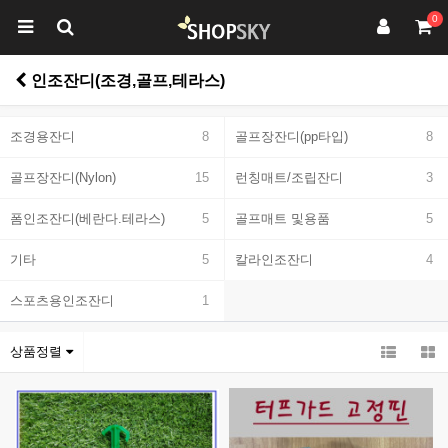
0
인조잔디(조경,골프,테라스)
조경용잔디
8
골프장잔디(pp타입)
8
골프장잔디(Nylon)
15
런칭매트/조립잔디
3
폼인조잔디(베란다.테라스)
5
골프매트 및용품
5
기타
5
칼라인조잔디
4
스포츠용인조잔디
1
상품정렬