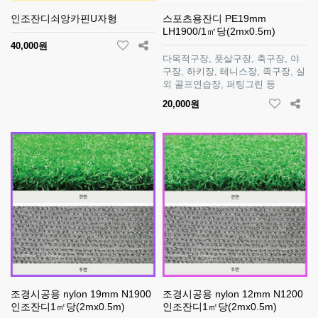
인조잔디쇠앙카핀U자형
스포츠용잔디 PE19mm
LH1900/1㎡당(2mx0.5m)
40,000원
다목적구장, 풋살구장, 축구장, 야
구장, 하키장, 테니스장, 족구장, 실
외 골프연습장, 퍼팅그린 등
20,000원
조경시공용 nylon 19mm N1900
조경시공용 nylon 12mm N1200
인조잔디1㎡당(2mx0.5m)
인조잔디1㎡당(2mx0.5m)