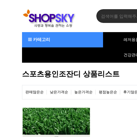
카테고리
레저용
건강관
스포츠용인조잔디 상품리스트
판매많은순
낮은가격순
높은가격순
평점높은순
후기많