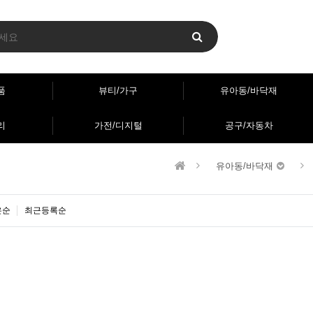
품
뷰티/가구
유아동/바닥재
리
가전/디지털
공구/자동차
유아동/바닥재
은순
최근등록순