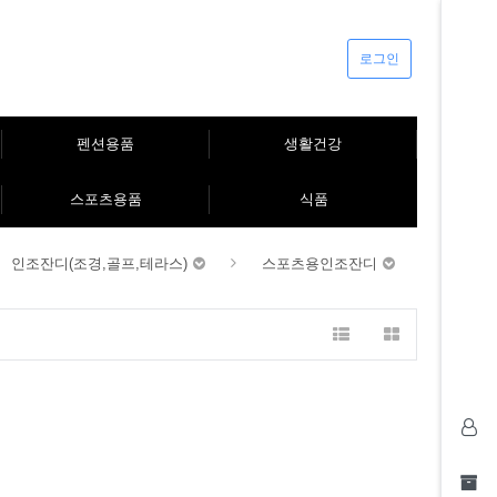
로그인
펜션용품
생활건강
스포츠용품
식품
인조잔디(조경,골프,테라스)
스포츠용인조잔디