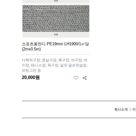
스포츠용잔디 PE19mm LH1900/1㎡당
(2mx0.5m)
다목적구장, 풋살구장, 축구장, 야구장, 하
키장, 테니스장, 족구장, 실외 골프연습장,
퍼팅그린 등
20,000원
회사소개
|
이