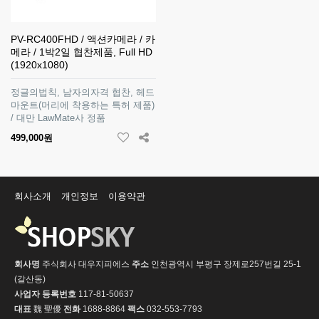
PV-RC400FHD / 액션카메라 / 카
메라 / 1박2일 협찬제품, Full HD
(1920x1080)
정글의법칙, 남자의자격 협찬, 헤드
마운트(머리에 착용하는 특허 제품)
/ 대만 LawMate사 정품
499,000원
회사소개
개인정보
이용약관
회사명
주식회사 대우지피에스
주소
인천광역시 부평구 장제로257번길 25-1
(갈산동)
사업자 등록번호
117-81-50637
대표
魏 聖優
전화
1688-8864
팩스
032-553-7793