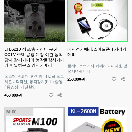
LTL6210 정글/홈지킴이 무선
내시경카메라/스마트폰내시경카
CCTV 주택 공장 매장 야간 동작
메라
감지 감시카메라 농작물감시카메
라 비닐하우스 감시카메라
플레이스토에서 카메라파이다운 받
으시며됩니다
초소형 캠코더, 카메라 / HD급 초고
250,000원
화질 / 적외선, 동작감지(PIR) 촬영
/ 동영상, 사진촬영
460,000원