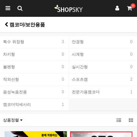
0
캠코더/보안용품
특수 위장형
3
안경형
0
차키형
0
시계형
0
볼펜형
0
실시간형
0
적외선형
0
스포츠캠
2
음성녹음전용
0
전문가용캠코더
1
캠코더악세사리
1
상품정렬