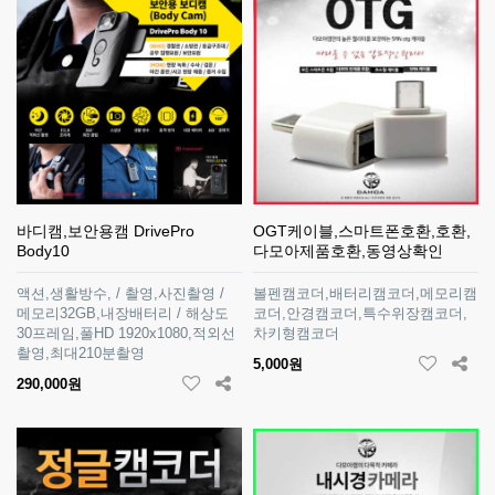
바디캠,보안용캠 DrivePro
OGT케이블,스마트폰호환,호환,
Body10
다모아제품호환,동영상확인
액션,생활방수, / 촬영,사진촬영 /
볼펜캠코더,배터리캠코더,메모리캠
메모리32GB,내장배터리 / 해상도
코더,안경캠코더,특수위장캠코더,
30프레임,풀HD 1920x1080,적외선
차키형캠코더
촬영,최대210분촬영
5,000원
290,000원