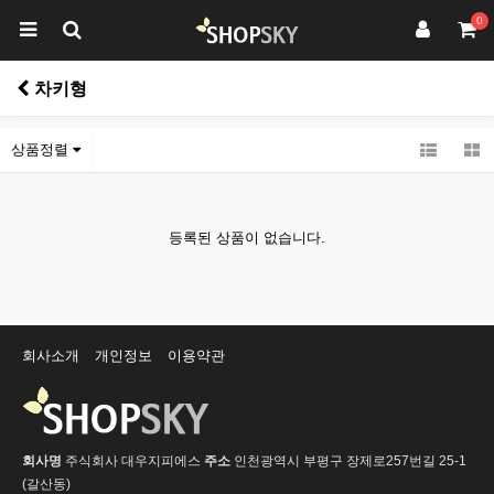
0
차키형
상품정렬
등록된 상품이 없습니다.
회사소개
개인정보
이용약관
회사명
주식회사 대우지피에스
주소
인천광역시 부평구 장제로257번길 25-1
(갈산동)