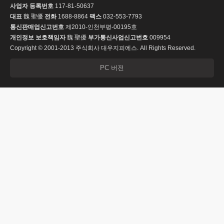
사업자 등록번호
117-81-50637
대표
魏 聖優
전화
1688-8864
팩스
032-553-7793
통신판매업신고번호
제2010-인천부평-00195호
개인정보 보호책임자
魏 聖優
부가통신사업신고번호
009954
Copyright © 2001-2013 주식회사 대우지피에스. All Rights Reserved.
PC 버전