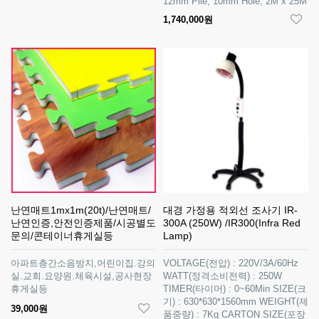
12mm Pile, 10mm Hole, 2M x 25M
1,740,000원
난연매트1mx1m(20t)/난연매트/
대경 가정용 적외선 조사기 IR-
난연인증,안전인증제품/시공별도
300A (250W) /IR300(Infra Red
문의/콘테이너휴게실등
Lamp)
아파트층간소음방지,어린이집.강의
VOLTAGE(전압) : 220V/3A/60Hz
실.교회.요양원.체육시설,공사현장
WATT(정격소비전력) : 250W
휴게실등
TIMER(타이머) : 0~60Min SIZE(크
기) : 630*630*1560mm WEIGHT(제
39,000원
품중량) : 7Kg CARTON SIZE(포장