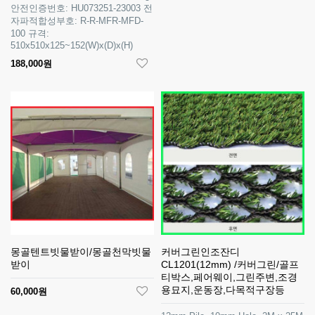
안전인증번호: HU073251-23003 전
자파적합성부호: R-R-MFR-MFD-
100 규격:
510x510x125~152(W)x(D)x(H)
188,000원
몽골텐트빗물받이/몽골천막빗물
커버그린인조잔디
받이
CL1201(12mm) /커버그린/골프
티박스,페어웨이,그린주변,조경
용묘지,운동장,다목적구장등
60,000원