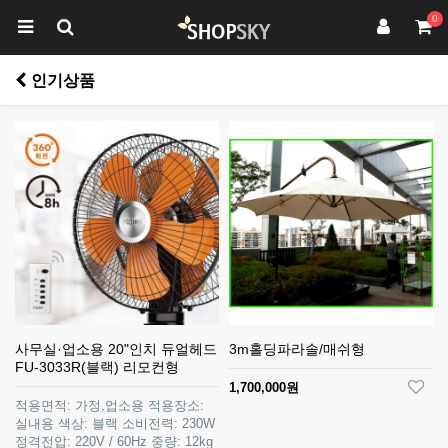
0
인기상품
사무실·업소용 20"인치 듀얼헤드
3m홀딩파라솔/매쉬형
FU-3033R(블랙) 리모컨형
1,700,000원
적용면적: 가정,업소용 적용장소:
실내용 색상: 블랙 소비전력: 230W
정격전압: 220V / 60Hz 중량: 12kg