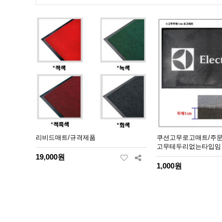
리비드매트/규격제품
쿠션고무로고매트/주문
고무테두리없는타입임
19,000원
1,000원