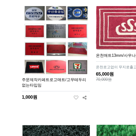
온천매트13mm/사우나
온천로고없이 무지로출고
65,000원
70,000원
주문제작카페트로고매트/고무테두리
없는타입임
1,000원