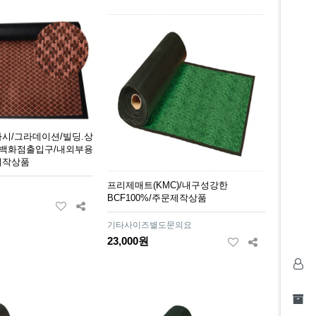
시/그라데이션/빌딩.상
.백화점출입구/내외부용
제작상품
프리제매트(KMC)/내구성강한
BCF100%/주문제작상품
기타사이즈별도문의요
23,000원