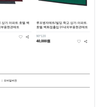
.상가.아파트.호텔.백
루프병자매트/빌딩.학교.상가.아파트.
외부용현관매트
호텔.백화점출입구/내외부용현관매트
90*120
40,000원
존
|
모바일버전