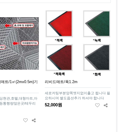
트/1㎡(2mx0.5m)기
리비드매트/푹1.2m
세로커팅부분양쪽엣지없이출고 됩니다 필
요하시며 별도옵션추가 하셔야 합니다
딩현관,호텔,대형마트,아
항등통행량많은곳/테두리
52,000원