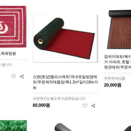
,목욕탕용
점박이매트/복카
가.아파트.호텔
 됩니다
현관매트/주문
스완(효성)멤피스매트/국내유일방염매
주문제작상품
트/주문제작제품임/폭1.2m*길이18m가
20,000원
능
사면앳지는별도추가금액있습니다
60,000원