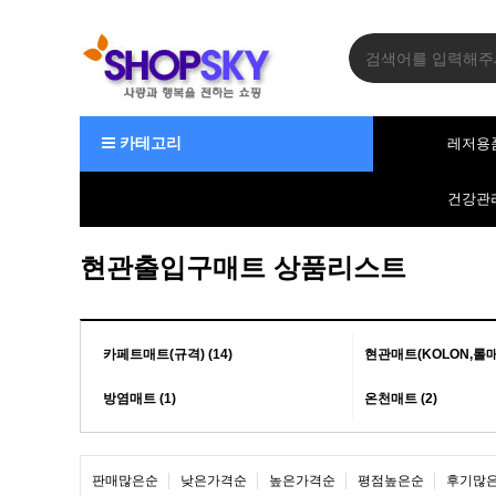
카테고리
레저용
건강관
현관출입구매트 상품리스트
카페트매트(규격) (14)
현관매트(KOLON,롤매트
방염매트 (1)
온천매트 (2)
판매많은순
낮은가격순
높은가격순
평점높은순
후기많