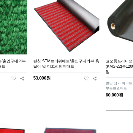
트/출입구내외부
런칭 STM브러쉬매트/출입구내외부 흙
코오롱프리미엄매
매트
털이 및 미끄럼방지매트
(KMS-22)폭1
임
53,000원
빌딩.상가.아파트
부용현관매트
60,000원