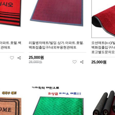
아파트.호텔.백
리들병자매트/빌딩.상가.아파트.호텔.
오션매트(o.c)
현관매트
백화점출입구/내외부용현관매트
백화점출입구/
로고별도문의요
25,000원
25,000원
28,000원