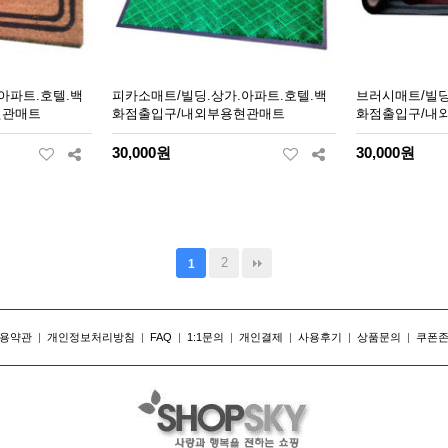
아파트.호텔.백
피카소매트/빌딩.상가.아파트.호텔.백
브러시매트/빌딩
현관매트
화점출입구/내외부용현관매트
화점출입구/내
30,000원
30,000원
2
1
용약관
|
개인정보처리방침
|
FAQ
|
1:1문의
|
개인결제
|
사용후기
|
상품문의
|
쿠폰