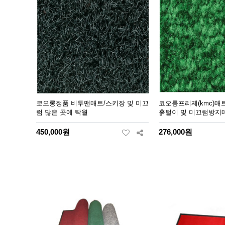
코오롱정품 비투맨매트/스키장 및 미끄
코오롱프리제(kmc)매
럼 많은 곳에 탁월
흙털이 및 미끄럼방지
450,000원
276,000원