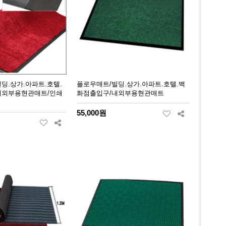
/빌딩.상가.아파트.호텔.
플로우매트/빌딩.상가.아파트.호텔.백
내외부용현관매트/인쇄
화점출입구/내외부용현관매트
55,000원