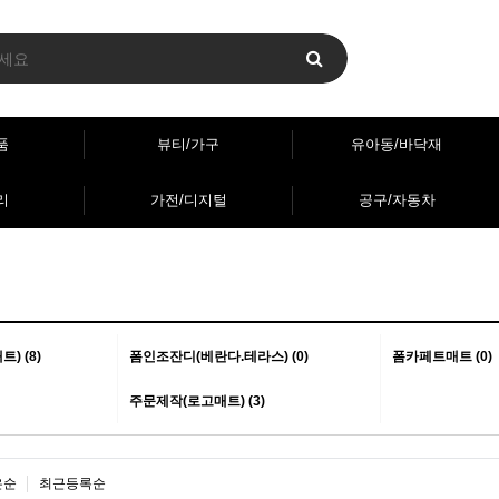
품
뷰티/가구
유아동/바닥재
리
가전/디지털
공구/자동차
) (8)
폼인조잔디(베란다.테라스) (0)
폼카페트매트 (0)
주문제작(로고매트) (3)
은순
최근등록순