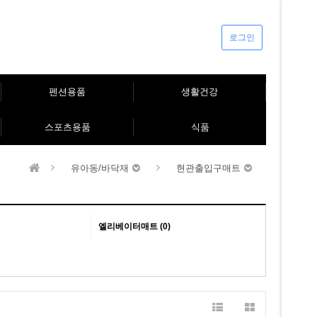
로그인
펜션용품
생활건강
스포츠용품
식품
유아동/바닥재
현관출입구매트
엘리베이터매트 (0)