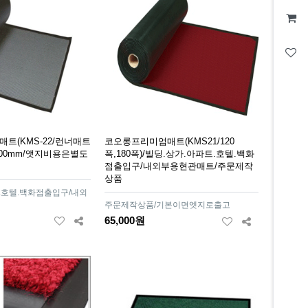
트(KMS-22/런너매트
코오롱프리미엄매트(KMS21/120
2000mm/앳지비용은별도
폭,180폭)/빌딩.상가.아파트.호텔.백화
점출입구/내외부용현관매트/주문제작
상품
.호텔.백화점출입구/내외
주문제작상품/기본이면엣지로출고
65,000원