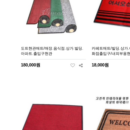
도트현관매트/매장.음식점.상가.빌딩.
카페트매트/빌딩.상가.
아파트.출입구현관
화점출입구/내외부용
180,000원
18,000원