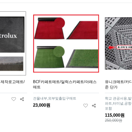
제작로고매트/
BCF카페트매트/딜럭스카페트/아래스
유니크매트/카디매
매트
준 단가
건물내부,외부및출입구매트
학교 관공서용,빌
파트,터미널,공
23,000원
포함
115,000원
250,000원