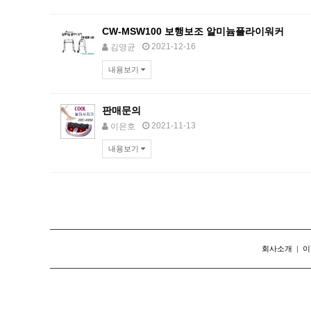
CW-MSW100 보행보조 알미늄플라이워커
2021-12-16
김영균
내용보기
판매문의
2021-11-13
이은호
내용보기
맨끝
회사소개
|
이