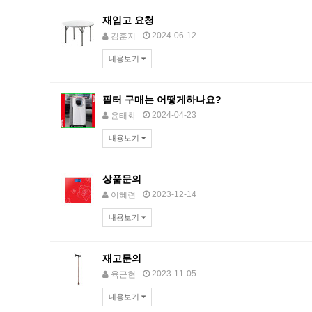
재입고 요청
2024-06-12
김훈지
내용보기
필터 구매는 어떻게하나요?
2024-04-23
윤태화
내용보기
상품문의
2023-12-14
이혜련
내용보기
재고문의
2023-11-05
육근현
내용보기