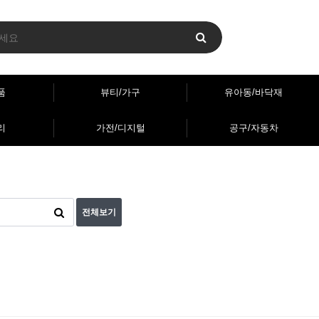
품
뷰티/가구
유아동/바닥재
리
가전/디지털
공구/자동차
전체보기