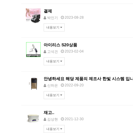
결제
2023-08-28
박인기
내용보기
아이리스 S20상품
2023-02-04
고석건
내용보기
안녕하세요 해당 제품의 제조사 한빛 시스템 입니다
2022-09-20
신하은
내용보기
재고..
2021-12-30
김상현
내용보기