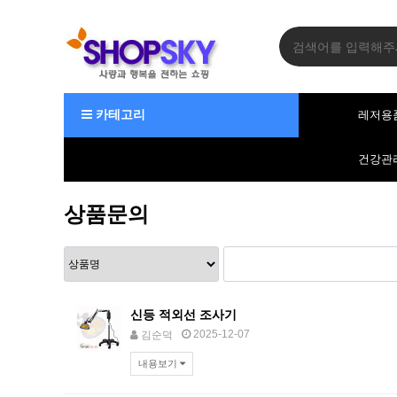
카테고리
레저용
건강관
상품문의
신등 적외선 조사기
2025-12-07
김순덕
내용보기