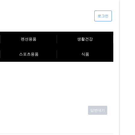
로그인
펜션용품
생활건강
스포츠용품
식품
답변대기