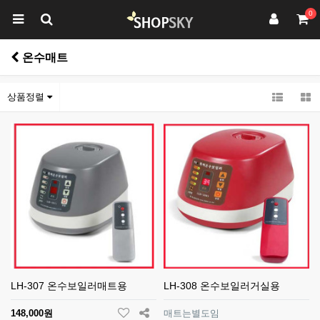
0
온수매트
상품정렬
LH-307 온수보일러매트용
LH-308 온수보일러거실용
148,000원
매트는별도임