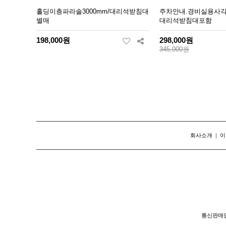
홀딩이층파라솔3000mm/대리석받침대
주차안내.경비실용사각홀
별매
대리석받침대포함
198,000원
298,000원
345,000원
회사소개
|
이
통신판매