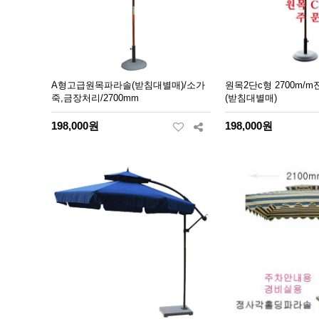
A형고급원목파라솔(받침대별매)/소가
원목2단c형 2700m
죽,금장처리/2700mm
(받침대별매)
198,000원
198,000원