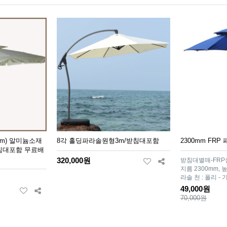
3m) 알미늄소재
8각 홀딩파라솔원형3m/받침대포함
2300mm FR
받침대포함 무료배
320,000원
받침대별매-FRP
지름 2300mm, 높
라솔 천 : 폴리 - 기둥
49,000원
70,000원