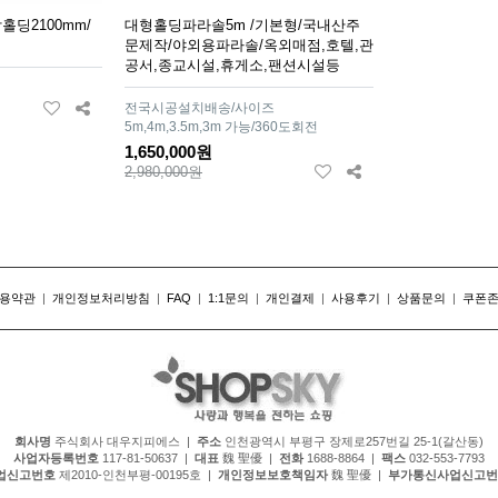
딩2100mm/
대형홀딩파라솔5m /기본형/국내산주
문제작/야외용파라솔/옥외매점,호텔,관
공서,종교시설,휴게소,팬션시설등
전국시공설치배송/사이즈
5m,4m,3.5m,3m 가능/360도회전
1,650,000원
2,980,000원
용약관
|
개인정보처리방침
|
FAQ
|
1:1문의
|
개인결제
|
사용후기
|
상품문의
|
쿠폰
회사명
주식회사 대우지피에스 |
주소
인천광역시 부평구 장제로257번길 25-1(갈산동)
사업자등록번호
117-81-50637 |
대표
魏 聖優 |
전화
1688-8864 |
팩스
032-553-7793
업신고번호
제2010-인천부평-00195호 |
개인정보보호책임자
魏 聖優 |
부가통신사업신고번