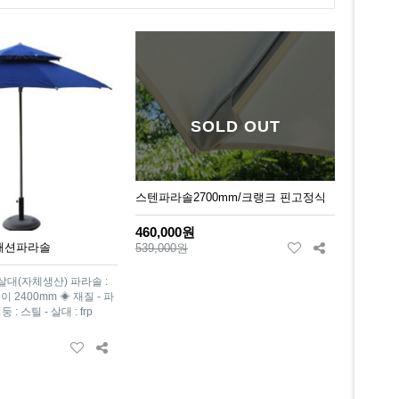
SOLD OUT
스텐파라솔2700mm/크랭크 핀고정식
460,000원
P 패션파라솔
539,000원
살대(자체생산) 파라솔 :
이 2400mm ◈ 재질 - 파
 : 스틸 - 살대 : frp