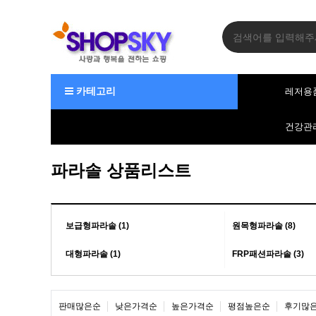
카테고리
레저용
건강관
파라솔 상품리스트
보급형파라솔 (1)
원목형파라솔 (8)
대형파라솔 (1)
FRP패션파라솔 (3)
판매많은순
낮은가격순
높은가격순
평점높은순
후기많