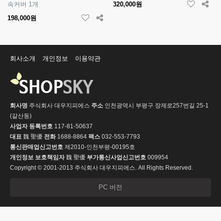
속커버 1개
320,000원
198,000원
회사소개
개인정보
이용약관
회사명
주식회사 대우지피에스
주소
인천광역시 부평구 장제로257번길 25-1
(갈산동)
사업자 등록번호
117-81-50637
대표
魏 聖優
전화
1688-8864
팩스
032-553-7793
통신판매업신고번호
제2010-인천부평-00195호
개인정보 보호책임자
魏 聖優
부가통신사업신고번호
009954
Copyright © 2001-2013 주식회사 대우지피에스. All Rights Reserved.
PC 버전