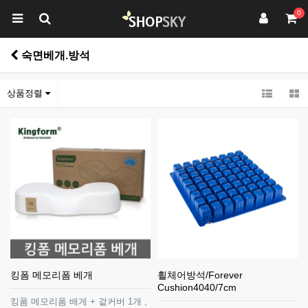
0
숙면베개.방석
상품정렬
킹폼 메모리폼 베개
휠체어방석/Forever
Cushion4040/7cm
킹폼 메모리폼 배게 + 겉커버 1개 ,