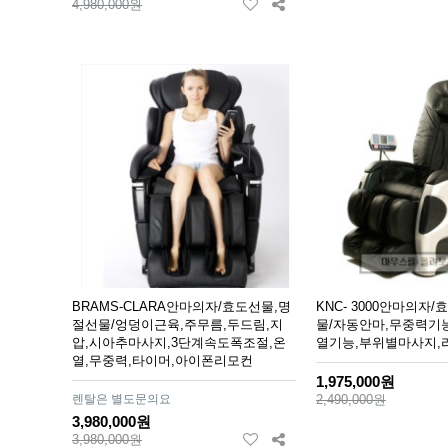
4,980,000원
BRAMS-CLARA안마의자/효도선물,명
KNC- 3000안마의자
절선물/엉덩이근육,주무름,두드림,지
물/자동안마,무중력기
압,시아추마사지,3단계속도폭조절,온
열기능,부위별마사지,
열,무중력,타이머,아이폰리모컨
1,975,000원
렌탈은 별도문의요
2,490,000원
3,980,000원
3,980,000원