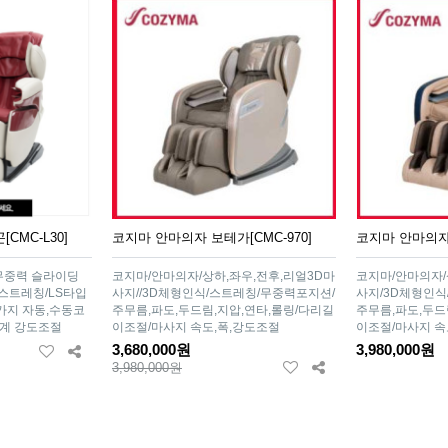
CMC-L30]
코지마 안마의자 보테가[CMC-970]
코지마 안마의자 
무중력 슬라이딩
코지마/안마의자/상하,좌우,전후,리얼3D마
코지마/안마의자/
스트레칭/LS타입
사지//3D체형인식/스트레칭/무중력포지션/
사지/3D체형인식
4가지 자동,수동코
주무름,파도,두드림,지압,연타,롤링/다리길
주무름,파도,두드
단계 강도조절
이조절/마사지 속도,폭,강도조절
이조절/마사지 속
3,680,000원
3,980,000원
3,980,000원