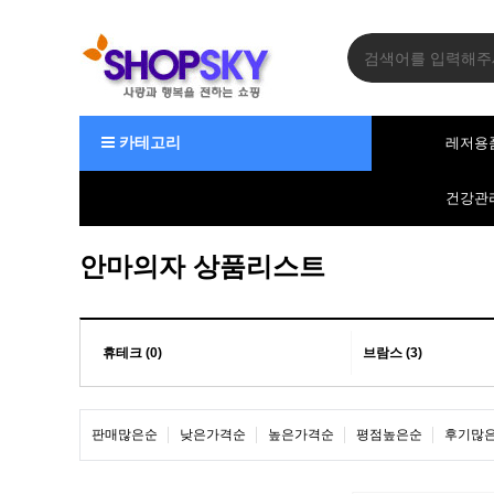
카테고리
레저용
건강관
안마의자 상품리스트
휴테크 (0)
브람스 (3)
판매많은순
낮은가격순
높은가격순
평점높은순
후기많