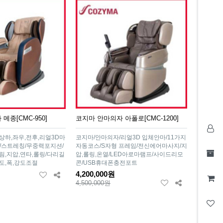
메종[CMC-950]
코지마 안마의자 아폴로[CMC-1200]
상하,좌우,전후,리얼3D마
코지마/안마의자/리얼3D 입체안마/11가지
/스트레칭/무중력포지션/
자동코스/S자형 프레임/전신에어마사지/지
림,지압,연타,롤링/다리길
압,롤링,온열/LED아로마램프/사이드리모
도,폭,강도조절
콘/USB휴대폰충전포트
4,200,000원
4,500,000원