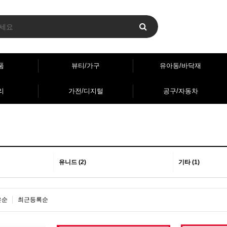
품
뷰티/가구
유아동/바닥재
리
가전/디지털
공구/자동차
유니드 (2)
기타 (1)
은순
최근등록순