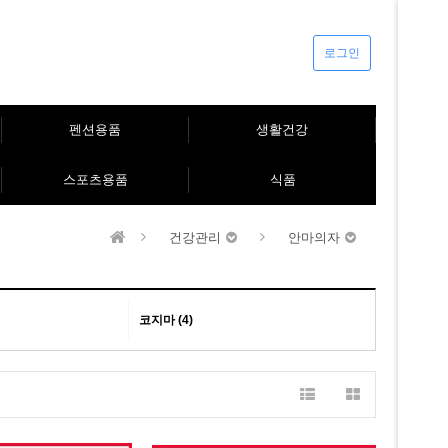
로그인
펜션용품
생활건강
스포츠용품
식품
건강관리
안마의자
코지마 (4)