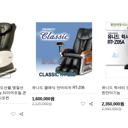
/효도선물,명절선
유니드 클래식 안마의자 RT-Z06
유니드 럭셔리 안
능,타이머조절,온
한안마기능
리모컨
1,600,000원
2,350,000원
2,120,000원
2,990,000원