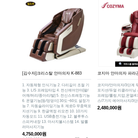
[김수자]크리스탈 안마의자 K-883
코지마 안마의자 파라곤[
1. 자동체형 인식기능 2. 다리길이 조절 기
코지마/안마의자/3단계 
능 3. L/S 프레임타입 4. 전신에어안마[팔/
포지션/듀얼 리클라이닝 
어깨/허리/종아리/발] 5. 전신스트레칭기능
프레임/롤링,지압,온열/
6. 온열기능[등/엉덩이] 30도~60도 설정가
스/7가지 에어마사지/3
능 7. 자동슬라이딩기능 8. 제로G 무중력포
2,480,000원
지션기능 9. 한글액정 리모컨 10. 10가지
자동모드 11. USB충전기능 12. 블루투스
스피커내장 13. 마사지볼시스템 14. 발롤
러마사지기능
4,750,000원