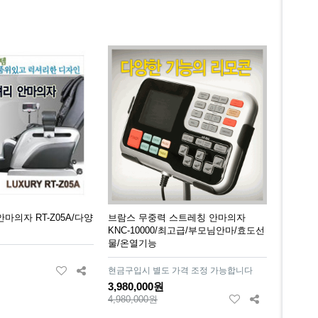
마의자 RT-Z05A/다양
브람스 무중력 스트레칭 안마의자
KNC-10000/최고급/부모님안마/효도선
물/온열기능
현금구입시 별도 가격 조정 가능합니다
3,980,000원
4,980,000원