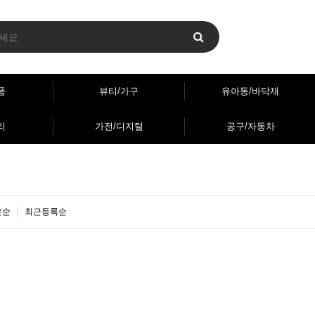
품
뷰티/가구
유아동/바닥재
리
가전/디지털
공구/자동차
은순
최근등록순