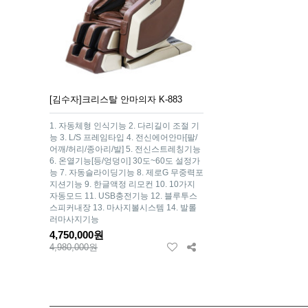
[김수자]크리스탈 안마의자 K-883
1. 자동체형 인식기능 2. 다리길이 조절 기
능 3. L/S 프레임타입 4. 전신에어안마[팔/
어깨/허리/종아리/발] 5. 전신스트레칭기능
6. 온열기능[등/엉덩이] 30도~60도 설정가
능 7. 자동슬라이딩기능 8. 제로G 무중력포
지션기능 9. 한글액정 리모컨 10. 10가지
자동모드 11. USB충전기능 12. 블루투스
스피커내장 13. 마사지볼시스템 14. 발롤
러마사지기능
4,750,000원
4,980,000원