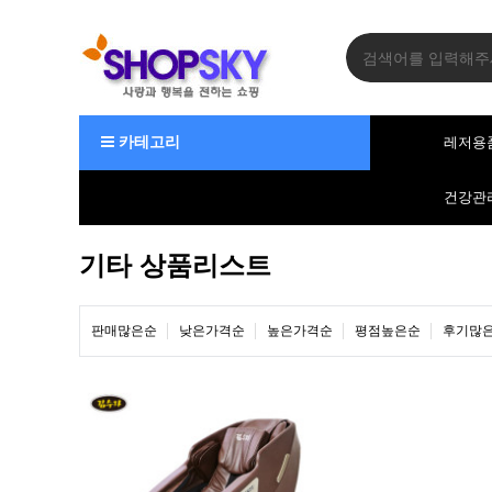
카테고리
레저용
건강관
기타 상품리스트
판매많은순
낮은가격순
높은가격순
평점높은순
후기많