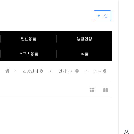
로그인
펜션용품
생활건강
스포츠용품
식품
건강관리
안마의자
기타