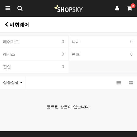
0
비취웨어
래쉬가드
0
나시
0
레깅스
0
팬츠
0
집업
0
상품정렬
등록된 상품이 없습니다.