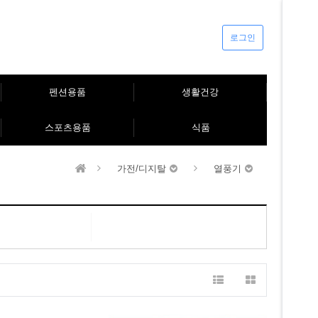
로그인
펜션용품
생활건강
스포츠용품
식품
가전/디지탈
열풍기