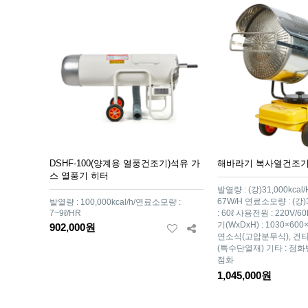
DSHF-100(양계용 열풍건조기)석유 가
해바라기 복사열건조기(D
스 열풍기 히터
발열량 : (강)31,000kca
67W/H 연료소모량 : (강)
발열량 : 100,000kcal/h/연료소모량 :
7~9ℓ/HR
: 60ℓ 사용전원 : 220V/60
기(WxDxH) : 1030×60
902,000원
연소식(고압분무식), 건
(특수단열재) 기타 : 점화
점화
1,045,000원