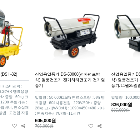
SH-32)
산업용열풍기 DS-50000(전자펌프방
산업용열풍기DS-
식) 열풍건조기 전기히터건조기 전기열
식) 열풍건조기
풍기
풍기/11월25
l/HR 소비전력 :
3.2ℓ/HR 탱크용량
Hz 중량 : 60kg 크
발열량 : 50,000kcal/h 연료소모량 : 5ℓ/h 탱
발열량 : 100,000k
0×1200 특별기능 :
크용량 : 60ℓ 사용전원 : 220V/60Hz 중량 :
836,000원
타입버너, 연소실재
28kg 크기(WxDxH) : 1090×450×490 기타
885,000원
방법 : 고전압 자동
: 연속지속시간/약9~11시간
605,000원
795,000원