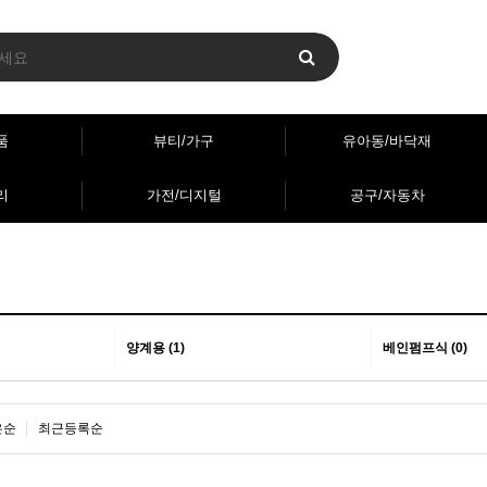
품
뷰티/가구
유아동/바닥재
리
가전/디지털
공구/자동차
양계용 (1)
베인펌프식 (0)
은순
최근등록순