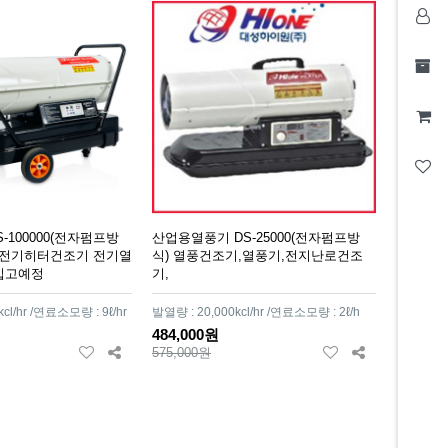
100000(전자펌프방
산업용열풍기 DS-25000(전자펌프방
 전기히터건조기 전기열
식) 열풍건조기,열풍기,전지난로건조
일입고예정
기,
cl/hr /연료소모량 : 9ℓ/hr
발열량 : 20,000kcl/hr /연료소모량 : 2ℓ/h
484,000원
575,000원