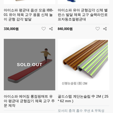
아이소파 평균대 옵션 모음 IBB-
아이소파 유아 균형감각 신체 밸
01 유아 체육 교구 용품 신체 놀
런스 발달 체육 교구 슬랙라인로
이 균형 감각 발달
프자동조절평균대
330,000원
840,000원
SOLD OUT
아이소파 에어짐 롱점핑매트 유
골드스텝 계단논슬립 中 2M ( 25
아 평균대 균형잡기 체육 교구 주
* 62 mm )
문 제작
모서리 충격 흡수 쿠션 & 무독성