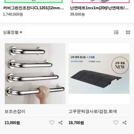
커버그린인조잔디CL1201(12mm) /커버그린/골프티박스,페어웨이,그린주변,조경용묘지,운동장,다목적구장등
난연매트1mx1m(20t)/난연매트/난연인증,안전인증제품/시공별도문의/콘테이너휴게실등
1,740,000원
39,000원
상품정렬
보조손잡이
고무문턱경사로/검정,회색
13,000원
18,700원