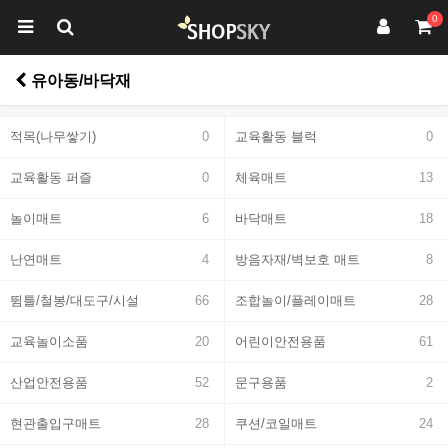
0
유아동/바닥재
적목(나무쌓기)
0
교육활동 블럭
0
교육활동 퍼즐
0
체육매트
13
놀이매트
6
바닥매트
18
난연매트
4
방음자재/벽보호 매트
8
뜀틀/철봉/대도구/시설
66
조합놀이/플레이매트
28
교육놀이소품
20
어린이안전용품
61
산업안전용품
52
문구용품
2
현관출입구매트
28
쿠션/코일매트
24