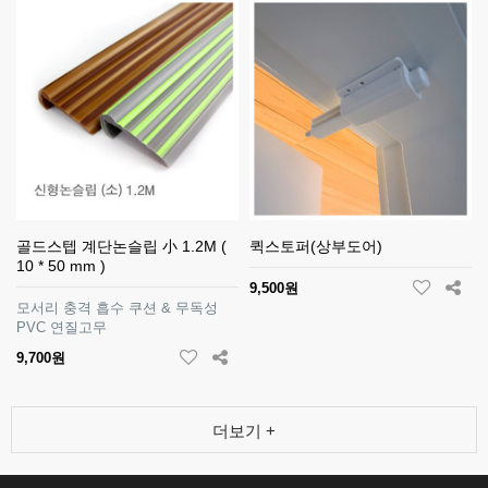
골드스텝 계단논슬립 小 1.2M (
퀵스토퍼(상부도어)
10 * 50 mm )
9,500원
모서리 충격 흡수 쿠션 & 무독성
PVC 연질고무
9,700원
더보기 +