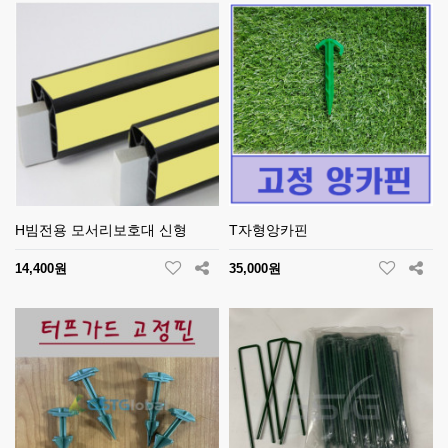
H빔전용 모서리보호대 신형
T자형앙카핀
14,400원
35,000원