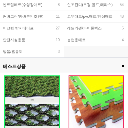
엔트립매트(수영장매트)
8
인조잔디(조경,골프,테라스)
54
커버그린/카바론인조잔디
11
고무매트/pvc매트/탄성매트
48
미끄럼 방지테이프
27
레드카펫/파이론텍스
5
안전시설용품
10
농업용매트
4
방음/흡음제
3
베스트상품