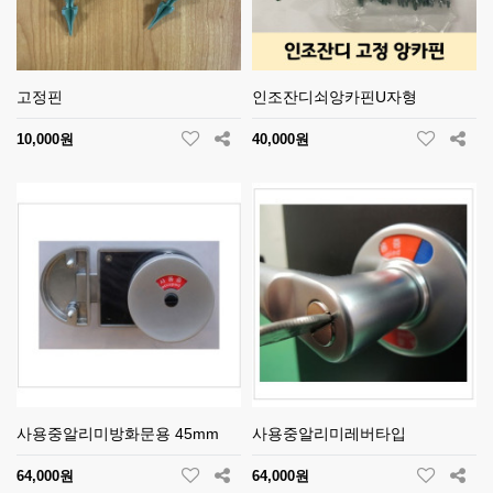
고정핀
인조잔디쇠앙카핀U자형
10,000원
40,000원
사용중알리미방화문용 45mm
사용중알리미레버타입
64,000원
64,000원