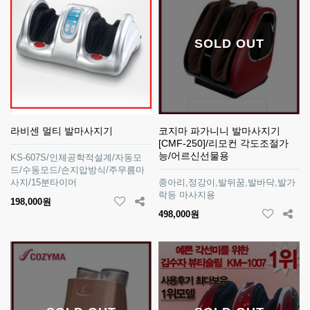
SOLD OUT
라비센 멀티 발마사지기
코지마 파가니니 발마사지기
[CMF-250]/리모컨 각도조절가
능/어르신선물용
KS-607S/인체공학적설계/자동모
드/수동모드/손지압방식/주무름마
사지/15분타이머
종아리,정강이,발뒤꿈,발바닥,발가
락등 마사지용
198,000원
498,000원