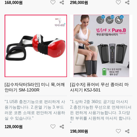
168,000원
298,000원
[김수자닥터S라인] 미니 목,어깨
[김수자] 퓨어비 무선 종아리 마
안마기 SM-1200R
사지기 KSJ-501
"1.USB 충전기능으로 편리하게 사
"1.상하 2중 360도 공기압 마사지
용가능합니다. 2.온열 기능 3.부드
2.충전가능한 무선으로 언제어디서
러운 코튼 소재로 편안하게 사용하
든 편하게 사용가능합니다. 3.다양
실 수 있습니다."
한 부위를 시원하게 마사지 합니다.
"
128,000원
198,000원