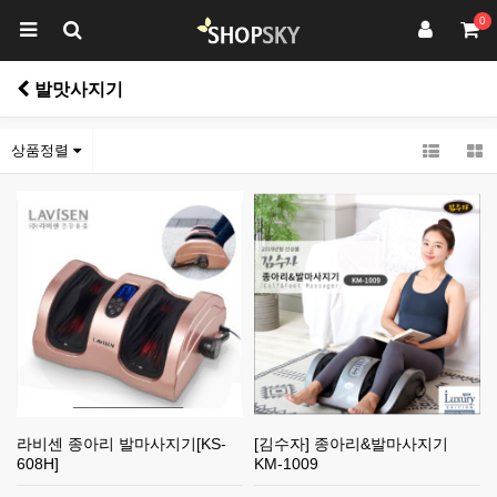
0
발맛사지기
상품정렬
라비센 종아리 발마사지기[KS-
[김수자] 종아리&발마사지기
608H]
KM-1009