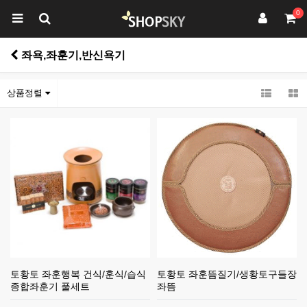
0
좌욕,좌훈기,반신욕기
상품정렬
토황토 좌훈행복 건식/훈식/습식
토황토 좌훈뜸질기/생황토구들장
종합좌훈기 풀세트
좌뜸