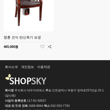
청훈 건식 반신욕기 보궁
465,000원
회사소개
개인정보
이용약관
회사명
주식회사 대우지피에스
주소
인천광역시 부평구 장제로257번길 25-1
(갈산동)
사업자 등록번호
117-81-50637
대표
魏 聖優
전화
1688-8864
팩스
032-553-7793