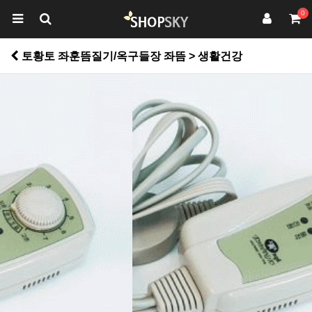
0
토황토 좌훈뜸질기/옥구들장 좌뜸 > 생활건강