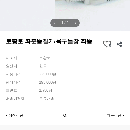
1
/
1
토황토 좌훈뜸질기/옥구들장 좌뜸
0
제조사
토황토
원산지
한국
시중가격
225,000원
판매가격
195,000원
포인트
1,780점
배송비결제
무료배송
이전상품
다음상품