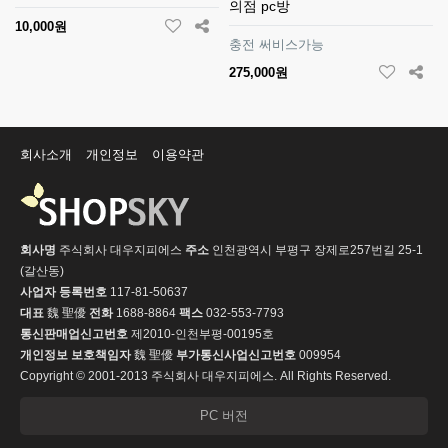
의점 pc방
10,000원
충전 써비스가능
275,000원
회사소개
개인정보
이용약관
회사명
주식회사 대우지피에스
주소
인천광역시 부평구 장제로257번길 25-1
(갈산동)
사업자 등록번호
117-81-50637
대표
魏 聖優
전화
1688-8864
팩스
032-553-7793
통신판매업신고번호
제2010-인천부평-00195호
개인정보 보호책임자
魏 聖優
부가통신사업신고번호
009954
Copyright © 2001-2013 주식회사 대우지피에스. All Rights Reserved.
PC 버전