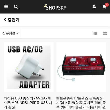
0
충전기
상품정렬
가정용 USB 충전기 / 5V 1A / 핸
핸드폰충전기/트윈스 급속충전
드폰,MP3,NDSL,PSP등 USB 기
기/업소용 영업용 휴대폰 멀티 급
기 충전
속 밧데리팩 충전기3대동시에 편