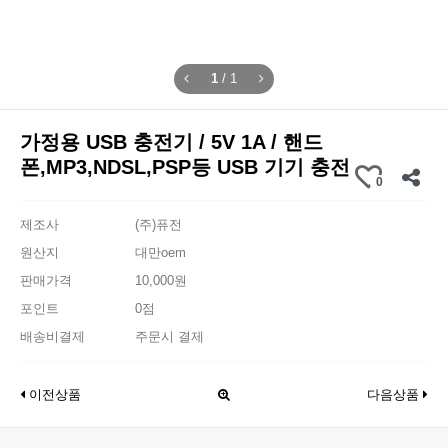
1
/
1
가정용 USB 충전기 / 5V 1A / 핸드
폰,MP3,NDSL,PSP등 USB 기기 충전
0
제조사
(주)퓨전
원산지
대만oem
판매가격
10,000원
포인트
0점
배송비결제
주문시 결제
이전상품
다음상품