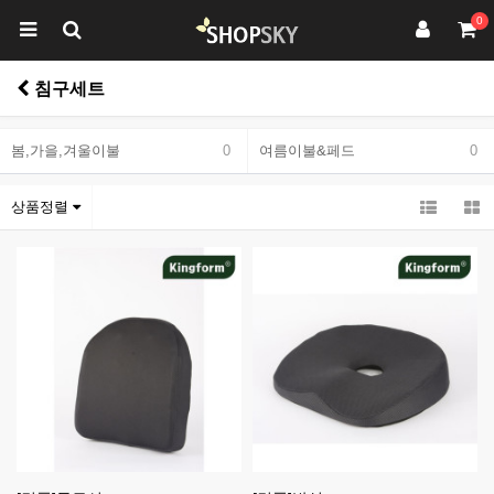
0
침구세트
봄,가을,겨울이불
0
여름이불&페드
0
상품정렬