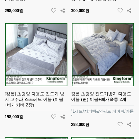
298,000원
300,000원
[킹폼] 초경량 다용도 진드기 방
킹폼 초경량 진드기방지 다용도
지 고주파 스프레드 이불 (이불
이불 (퀸) 이불+베개속통 2개
+베개커버 2장)
"1세트/지퍼백&인써트 페이퍼/카툰
"
198,000원
298,000원