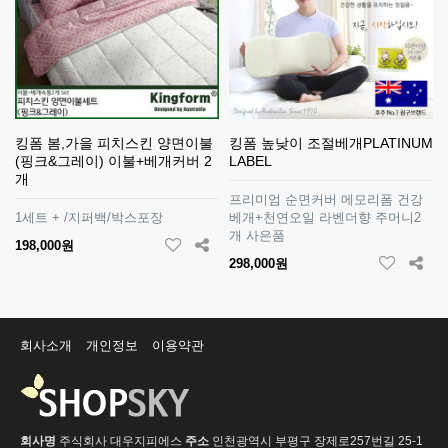
킹폼 봄,가을 피치스킨 양면이불
킹폼 높낮이 조절베개PLATINUM
(핑크&그레이) 이불+베개커버 2
LABEL
개
프리미엄 순면커버 메모리폼 건강
1세트 + /지퍼백/박스포장
베개+천연오일 라벤더향 주머니2
개 사은품
198,000원
298,000원
회사소개
개인정보
이용약관
회사명
주식회사 대우지피에스
주소
인천광역시 부평구 장제로257번길 25-1