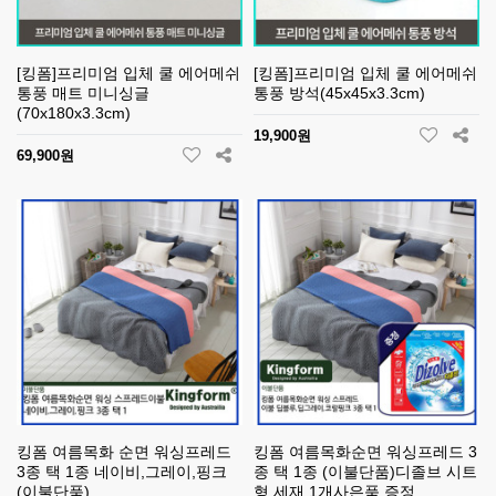
[킹폼]프리미엄 입체 쿨 에어메쉬
[킹폼]프리미엄 입체 쿨 에어메쉬
통풍 매트 미니싱글
통풍 방석(45x45x3.3cm)
(70x180x3.3cm)
19,900원
69,900원
킹폼 여름목화 순면 워싱프레드
킹폼 여름목화순면 워싱프레드 3
3종 택 1종 네이비,그레이,핑크
종 택 1종 (이불단품)디졸브 시트
(이불단품)
형 세재 1개사은품 증정