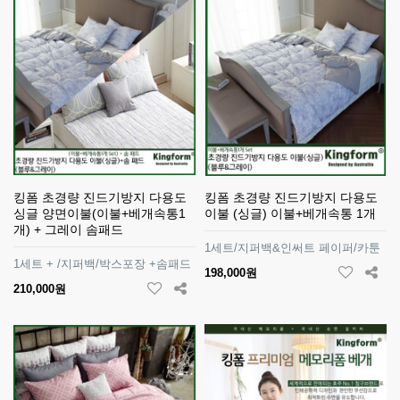
킹폼 초경량 진드기방지 다용도
킹폼 초경량 진드기방지 다용도
싱글 양면이불(이불+베개속통1
이불 (싱글) 이불+베개속통 1개
개) + 그레이 솜패드
1세트/지퍼백&인써트 페이퍼/카툰
1세트 + /지퍼백/박스포장 +솜패드
198,000원
210,000원