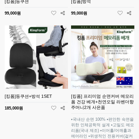
[킹폼]등쿠션
[킹폼]방석
99,000원
99,000원
[킹폼]등쿠션+방석 1SET
[킹폼] 프리미엄 순면커버 메모리
폼 건강 베개+천연오일 라벤더향
주머니2개 사은품
185,000원
•국내산 순면 100% •편안한 숙면을
위한 인체공학적 설계 •고밀도 메모
리폼(국내 제조) •이어홀/어깨홀과
에어라인 •위생적인 전용커버(겉커