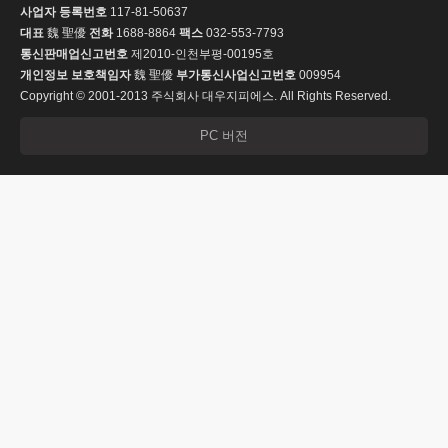
사업자 등록번호
117-81-50637
대표
魏 聖優
전화
1688-8864
팩스
032-553-7793
통신판매업신고번호
제2010-인천부평-00195호
개인정보 보호책임자
魏 聖優
부가통신사업신고번호
009954
Copyright © 2001-2013 주식회사 대우지피에스. All Rights Reserved.
PC 버전