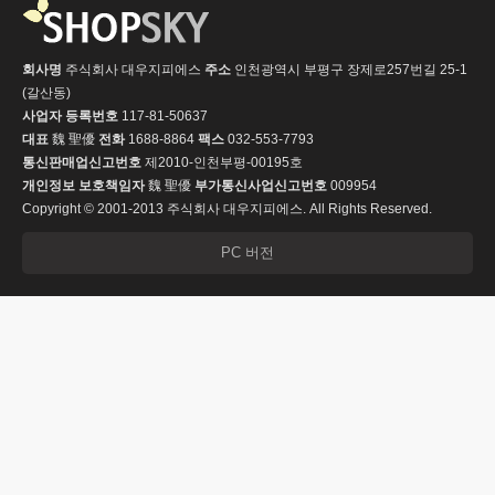
회사명
주식회사 대우지피에스
주소
인천광역시 부평구 장제로257번길 25-1
(갈산동)
사업자 등록번호
117-81-50637
대표
魏 聖優
전화
1688-8864
팩스
032-553-7793
통신판매업신고번호
제2010-인천부평-00195호
개인정보 보호책임자
魏 聖優
부가통신사업신고번호
009954
Copyright © 2001-2013 주식회사 대우지피에스. All Rights Reserved.
PC 버전