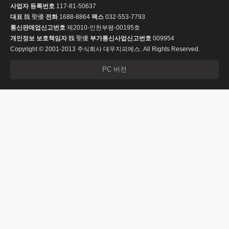
사업자 등록번호
117-81-50637
대표
魏 聖優
전화
1688-8864
팩스
032-553-7793
통신판매업신고번호
제2010-인천부평-00195호
개인정보 보호책임자
魏 聖優
부가통신사업신고번호
009954
Copyright © 2001-2013 주식회사 대우지피에스. All Rights Reserved.
PC 버전