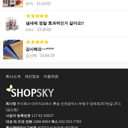
유자
13-10-02
냄새에 정말 효과적인거 같아요!!
zxcv
13-10-02
감사해요~~*^^*
김선혜
13-04-19
회사소개
개인정보
이용약관
회사명
주식회사 대우지피에스
주소
인천광역시 부평구 장제로257번길 25-1
(갈산동)
사업자 등록번호
117-81-50637
대표
魏 聖優
전화
1688-8864
팩스
032-553-7793
통신판매업신고번호
제2010-인천부평-00195호