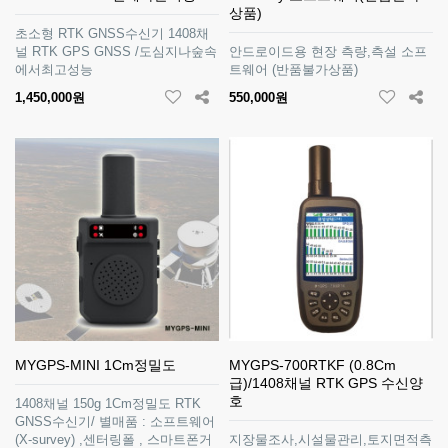
상품)
초소형 RTK GNSS수신기 1408채
널 RTK GPS GNSS /도심지나숲속
안드로이드용 현장 측량,측설 소프
에서최고성능
트웨어 (반품불가상품)
1,450,000원
550,000원
MYGPS-MINI 1Cm정밀도
MYGPS-700RTKF (0.8Cm
급)/1408채널 RTK GPS 수신양
호
1408채널 150g 1Cm정밀도 RTK
GNSS수신기/ 별매품 : 소프트웨어
(X-survey) ,센터링폴 , 스마트폰거
지장물조사,시설물관리,토지면적측