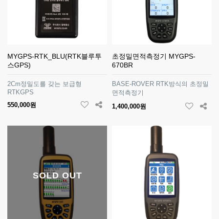
MYGPS-RTK_BLU(RTK블루투
초정밀면적측정기 MYGPS-
스GPS)
670BR
2Cm정밀도를 갖는 보급형
BASE-ROVER RTK방식의 초정밀
RTKGPS
면적측정기
550,000원
1,400,000원
SOLD OUT