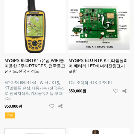
MYGPS-680RTK4 /유심,WIFI를
MYGPS-BLU RTK KIT,리튬폴리
이용한 2주파RTKGPS, 전국등고
머 배터리,LED배너리잔량표시
선지도,전국지적도
포함
MYGPS-680RTK4 - WIFI / KT및
1Cm오차의 RTK GPS KIT
KT알뜰폰 유심 사용가능 /전국등산
350,000원
로,전국지적도,위치공유기능,오차
2Cm
950,000원
추천