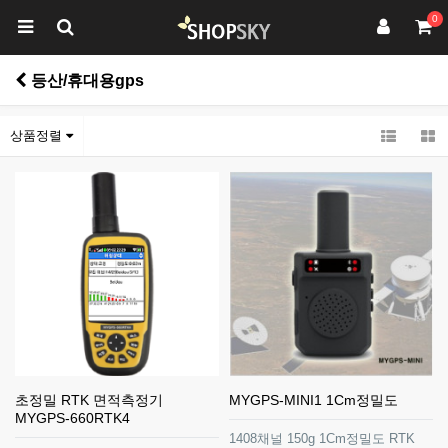
0
등산/휴대용gps
상품정렬
초정밀 RTK 면적측정기
MYGPS-MINI1 1Cm정밀도
MYGPS-660RTK4
1408채널 150g 1Cm정밀도 RTK