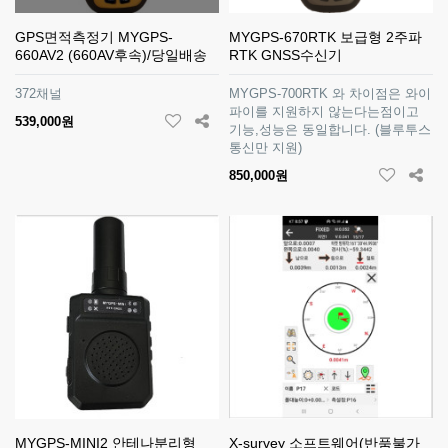
GPS면적측정기 MYGPS-
MYGPS-670RTK 보급형 2주파
660AV2 (660AV후속)/당일배송
RTK GNSS수신기
372채널
MYGPS-700RTK 와 차이점은 와이
파이를 지원하지 않는다는점이고
539,000원
기능,성능은 동일합니다. (블루투스
통신만 지원)
850,000원
MYGPS-MINI2 안테나분리형
X-survey 소프트웨어(반품불가