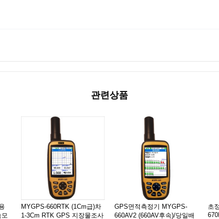
관련상품
정용
MYGPS-660RTK (1Cm급)차
GPS면적측정기 MYGPS-
초정
67
속모
1-3Cm RTK GPS 지장물조사
660AV2 (660AV후속)/당일배