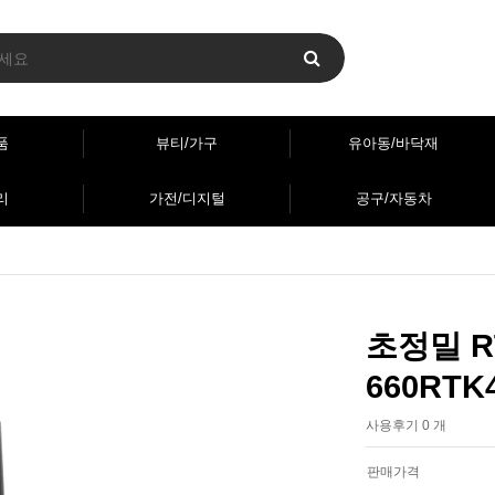
품
뷰티/가구
유아동/바닥재
리
가전/디지털
공구/자동차
초정밀 R
660RTK
사용후기 0 개
판매가격