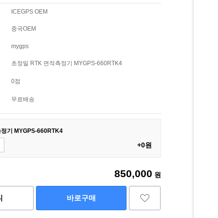
ICEGPS OEM
중국OEM
mygps
초정밀 RTK 면적측정기 MYGPS-660RTK4
0점
무료배송
정기 MYGPS-660RTK4
+0원
850,000
원
니
바로구매