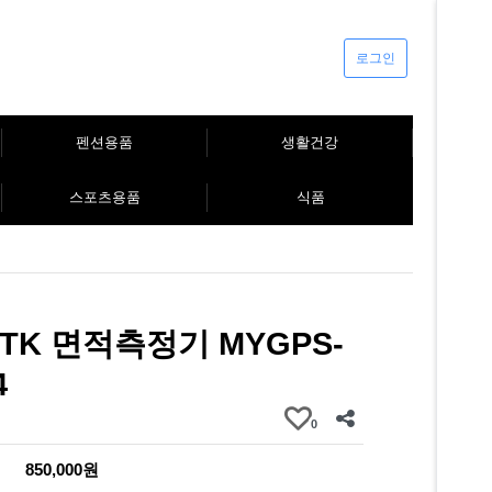
로그인
펜션용품
생활건강
스포츠용품
식품
TK 면적측정기 MYGPS-
4
0
850,000원