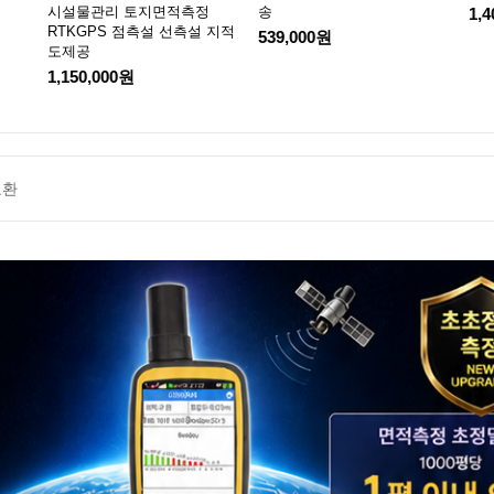
시설물관리 토지면적측정
송
1,
RTKGPS 점측설 선측설 지적
539,000원
도제공
1,150,000원
교환