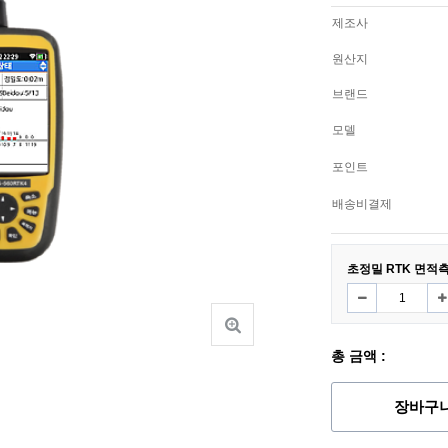
제조사
원산지
브랜드
모델
포인트
배송비결제
초정밀 RTK 면적측
총 금액 :
장바구