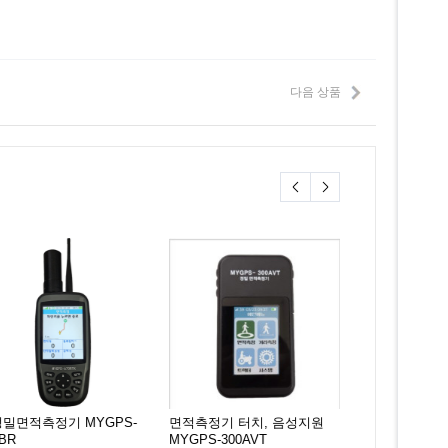
다음 상품
밀면적측정기 MYGPS-
면적측정기 터치, 음성지원
정밀면적측정및
0BR
MYGPS-300AVT
양용 GNSS MY