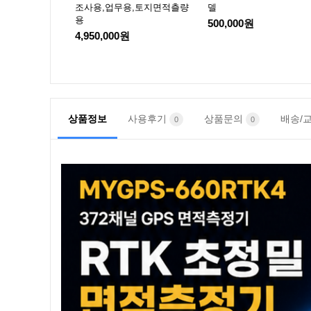
P
조사용,업무용,토지면적츨량
델
용
500,000원
4,950,000원
상품정보
사용후기
상품문의
배송/
0
0