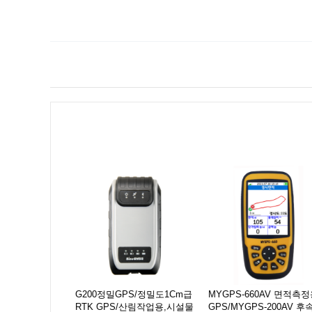
Prev
Next
 산림관리,해
G200정밀GPS/정밀도1Cm급
MYGPS-660AV 면적측
YGPS-
RTK GPS/산림작업용,시설물
GPS/MYGPS-200AV 후