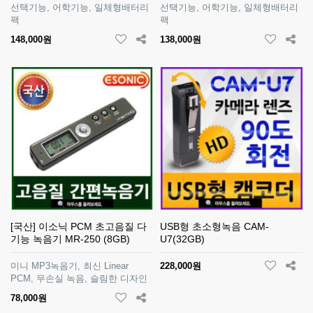
선택기능, 어학기능, 일체형배터리
선택기능, 어학기능, 일체형배터리
팩
팩
148,000원
138,000원
[국산] 이소닉 PCM 초고음질 다
USB형 초소형녹음 CAM-
기능 녹음기 MR-250 (8GB)
U7(32GB)
미니 MP3녹음기, 최신 Linear
228,000원
PCM, 무손실 녹음, 슬림한 디자인
78,000원