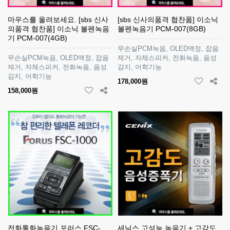
마우스를 올려보세요. [sbs 신사
[sbs 신사의품격 협찬품] 이소닉
의품격 협찬품] 이소닉 볼펜녹음
볼펜녹음기 PCM-007(8GB)
기 PCM-007(4GB)
무손실PCM녹음, OLED액정, 잡음
무손실PCM녹음, OLED액정, 잡음
제거, 자체스피커, 전화녹음, 음성
제거, 자체스피커, 전화녹음, 음성
감지, 어학기능
감지, 어학기능
178,000원
158,000원
전화통화녹음기 포러스 FSC-
세닉스 고성능 녹음기 + 고감도