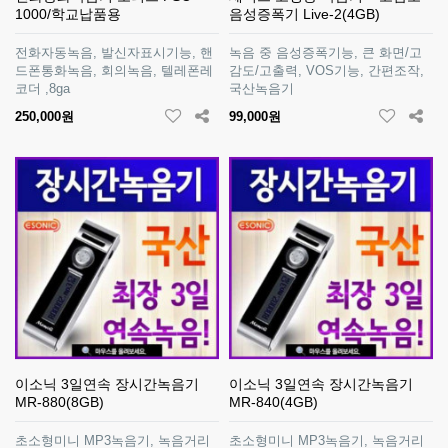
1000/학교납품용
음성증폭기 Live-2(4GB)
전화자동녹음, 발신자표시기능, 핸
녹음 중 음성증폭기능, 큰 화면/고
드폰통화녹음, 회의녹음, 텔레폰레
감도/고출력, VOS기능, 간편조작,
코더 ,8ga
국산녹음기
250,000원
99,000원
이소닉 3일연속 장시간녹음기
이소닉 3일연속 장시간녹음기
MR-880(8GB)
MR-840(4GB)
초소형미니 MP3녹음기, 녹음거리
초소형미니 MP3녹음기, 녹음거리