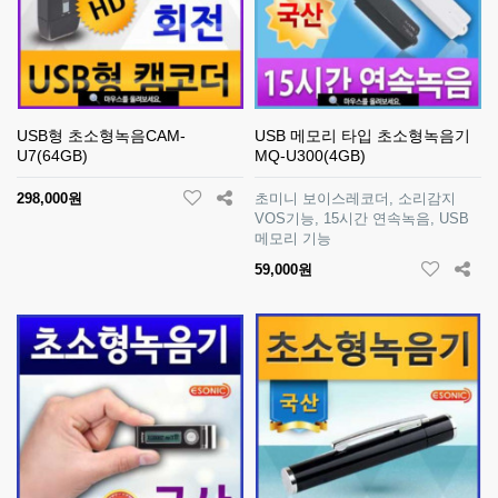
USB형 초소형녹음CAM-
USB 메모리 타입 초소형녹음기
U7(64GB)
MQ-U300(4GB)
298,000원
초미니 보이스레코더, 소리감지
VOS기능, 15시간 연속녹음, USB
메모리 기능
59,000원