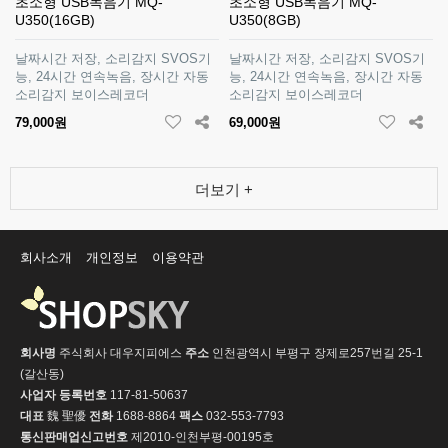
초소형 USB녹음기 MQ-
초소형 USB녹음기 MQ-
U350(16GB)
U350(8GB)
날짜시간 저장, 소리감지 SVOS기
날짜시간 저장, 소리감지 SVOS기
능, 24시간 연속녹음, 장시간 자동
능, 24시간 연속녹음, 장시간 자동
소리감지 보이스레코더
소리감지 보이스레코더
79,000원
69,000원
더보기 +
회사소개
개인정보
이용약관
회사명
주식회사 대우지피에스
주소
인천광역시 부평구 장제로257번길 25-1
(갈산동)
사업자 등록번호
117-81-50637
대표
魏 聖優
전화
1688-8864
팩스
032-553-7793
통신판매업신고번호
제2010-인천부평-00195호