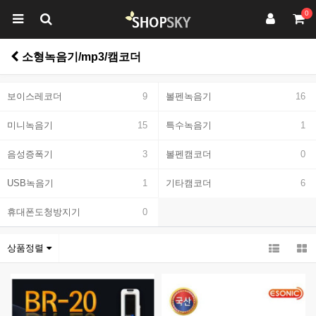
0
소형녹음기/mp3/캠코더
보이스레코더
9
볼펜녹음기
16
미니녹음기
15
특수녹음기
1
음성증폭기
3
볼펜캠코더
0
USB녹음기
1
기타캠코더
6
휴대폰도청방지기
0
상품정렬