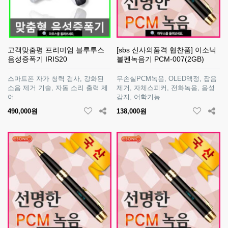
고객맞춤평 프리미엄 블루투스
[sbs 신사의품격 협찬품] 이소닉
음성증폭기 IRIS20
볼펜녹음기 PCM-007(2GB)
스마트폰 자가 청력 검사, 강화된
무손실PCM녹음, OLED액정, 잡음
소음 제거 기술, 자동 소리 출력 제
제거, 자체스피커, 전화녹음, 음성
어
감지, 어학기능
490,000원
138,000원