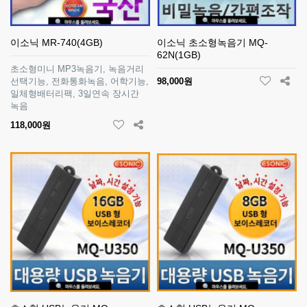
이소닉 MR-740(4GB)
이소닉 초소형녹음기 MQ-
62N(1GB)
초소형미니 MP3녹음기, 녹음거리
선택기능, 전화통화녹음, 어학기능,
98,000원
일체형배터리팩, 3일연속 장시간
녹음
118,000원