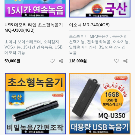
USB 메모리 타입 초소형녹음기
이소닉 MR-740(4GB)
MQ-U300(4GB)
초소형미니 MP3녹음기, 녹음거리
초미니 보이스레코더, 소리감지
선택기능, 전화통화녹음, 어학기능,
VOS기능, 15시간 연속녹음, USB
일체형배터리팩, 3일연속 장시간
메모리 기능
녹음
59,000원
118,000원