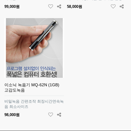
99,000원
58,000원
이소닉 녹음기 MQ-62N (1GB)
고감도녹음
비밀녹음 간편조작 최장시간연속녹
음 최소사이즈
98,000원