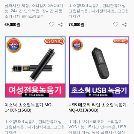
날짜시간 저장, 소리감지 SVOS기
초소형USB녹음기, 편리한휴대성,
능, 24시간 연속녹음, 장시간 자동
고음질녹음 , 대기전력제로, 고급형
소리감지 보이스레코더
디자인
69,000원
78,000원
이소닉 초소형녹음기 MQ-
USB 메모리 타입 초소형녹음기
U400N(16GB)
MQ-U310(8GB)
초소형USB녹음기, 편리한휴대성,
초미니 보이스레코더, 소리감지
고음질녹음 , 대기전력제로, 고급형
VOS기능, 15시간 연속녹음, USB
디자인
메모리 기능, 녹음 날짜시간 설정