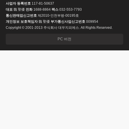
사업자 등록번호
117-81-50637
대표
魏 聖優
전화
1688-8864
팩스
032-553-7793
통신판매업신고번호
제2010-인천부평-00195호
개인정보 보호책임자
魏 聖優
부가통신사업신고번호
009954
Copyright © 2001-2013 주식회사 대우지피에스. All Rights Reserved.
PC 버전