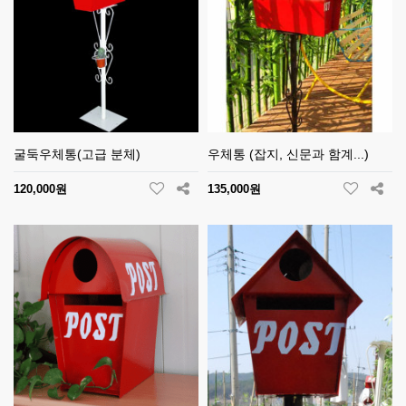
굴둑우체통(고급 분체)
우체통 (잡지, 신문과 함계...)
120,000원
135,000원