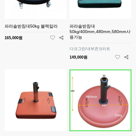
파라솔받침대50kg 블랙칼라
파라솔받침대
50kg/400mm,480mm,580mm사
용가능
165,000원
다크그린/내부콘크리트
149,000원