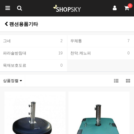
0
팬션용품기타
그네
2
우체통
7
파라솔받침대
19
천막.캐노피
0
목재보호도료
0
상품정렬