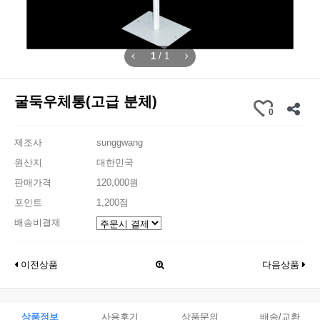
1
/
1
굴둑우체통(고급 분체)
0
제조사
sunggwang
원산지
대한민국
판매가격
120,000원
포인트
1,200점
배송비결제
이전상품
다음상품
상품정보
사용후기
상품문의
배송/교환