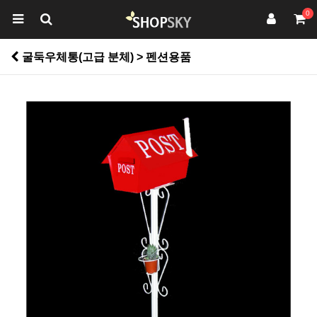
0
굴둑우체통(고급 분체) > 펜션용품