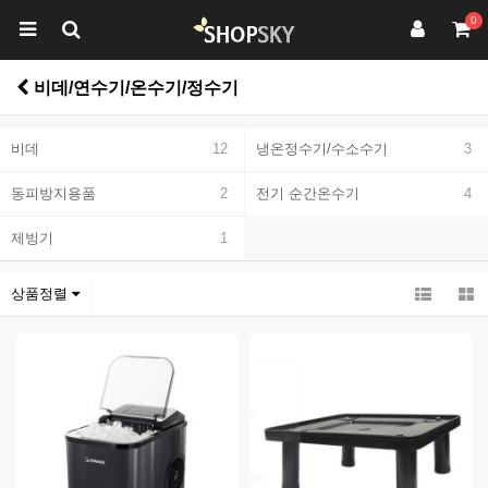
0
비데/연수기/온수기/정수기
비데
12
냉온정수기/수소수기
3
동피방지용품
2
전기 순간온수기
4
제빙기
1
상품정렬