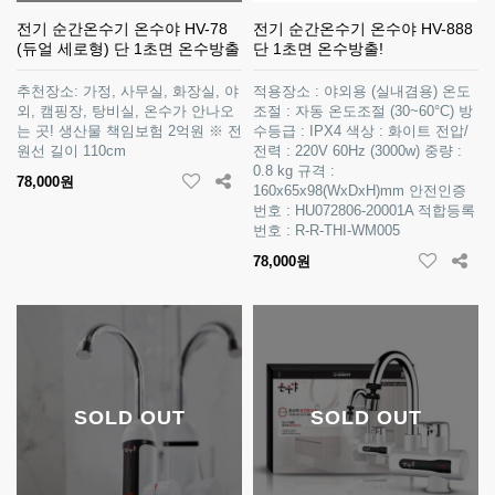
전기 순간온수기 온수야 HV-78
전기 순간온수기 온수야 HV-888
(듀얼 세로형) 단 1초면 온수방출
단 1초면 온수방출!
추천장소: 가정, 사무실, 화장실, 야
적용장소 : 야외용 (실내겸용) 온도
외, 캠핑장, 탕비실, 온수가 안나오
조절 : 자동 온도조절 (30~60°C) 방
는 곳! 생산물 책임보험 2억원 ※ 전
수등급 : IPX4 색상 : 화이트 전압/
원선 길이 110cm
전력 : 220V 60Hz (3000w) 중량 :
0.8 kg 규격 :
78,000원
160x65x98(WxDxH)mm 안전인증
번호 : HU072806-20001A 적합등록
번호 : R-R-THI-WM005
78,000원
SOLD OUT
SOLD OUT