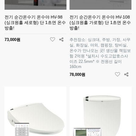
전기 순간온수기 온수야 HV-98
전기 순간온수기 온수야 HV-108
(싱크원홀 세로형) 단 1초면 온수
(싱크원홀 가로형) 단 1초면 온수
방출!
방출!
73,000원
추천장소: 싱크대, 주방, 가정, 사무
실, 화장실, 야외, 캠핑장, 탕비실,
온수가 안나오는 곳! 생산물 책임보
험 2억원 *설치시 수도고압호스사
이즈 22.5mm* ※ 전원선 길이
160cm
78,000원