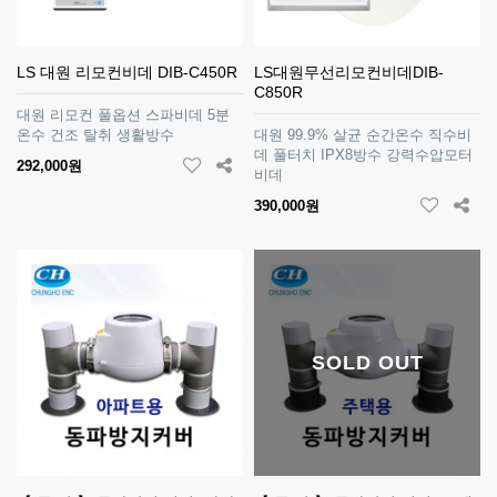
LS 대원 리모컨비데 DIB-C450R
LS대원무선리모컨비데DIB-
C850R
대원 리모컨 풀옵션 스파비데 5분
온수 건조 탈취 생활방수
대원 99.9% 살균 순간온수 직수비
데 풀터치 IPX8방수 강력수압모터
292,000원
비데
390,000원
SOLD OUT