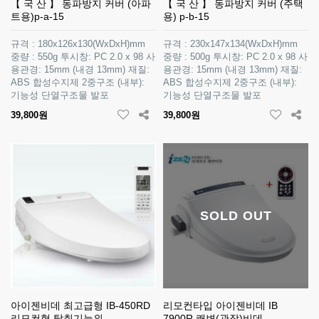
【 국 산 】 동파방지 커버 (아파
【 국 산 】 동파방지 커버 (주택
트용)p-a-15
용) p-b-15
규격 : 180x126x130(WxDxH)mm
규격 : 230x147x134(WxDxH)mm
중량 : 550g 투시창: PC 2.0 x 98 사
중량 : 500g 투시창: PC 2.0 x 98 사
용관경: 15mm (내경 13mm) 재질:
용관경: 15mm (내경 13mm) 재질:
ABS 합성수지제 2중구조 (내부):
ABS 합성수지제 2중구조 (내부):
기능성 단열구조물 발포
기능성 단열구조물 발포
39,800원
39,800원
SOLD OUT
아이젠비데 최고급형 IB-450RD
리모컨타입 아이젠비데 IB
리모컨형 탈취기능외
7900R 쾌변(관장)비데